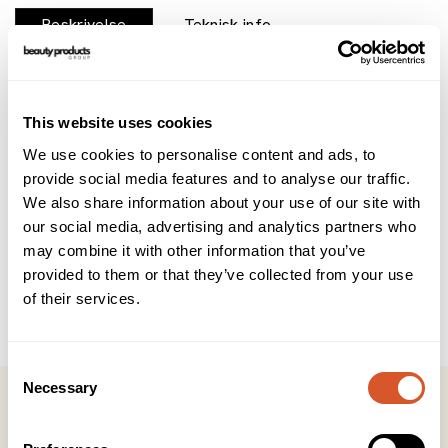
Beskrivelse
Teknisk info
Brukerveiledning
INCI
Varmeflaske på tube!
This website uses cookies
Akileïne Cold Feet Warming Cream er designet for
We use cookies to personalise content and ads, to
personer som lider av en kronisk følelse av kalde føtter.
provide social media features and to analyse our traffic.
Kan med fordel brukes i vintermånedene for økt komfort i
kalde værforhold.
We also share information about your use of our site with
our social media, advertising and analytics partners who
Fordeler:
may combine it with other information that you’ve
- Beskytter mot kulde
provided to them or that they’ve collected from your use
- Motvirker Raynauda Syndrom (likfingre)
of their services.
- Er ikke fet, setter ikke flekker og trekker hurtig inn
- Den varme følelsen varer i flere timer
Consent
Necessary
Selection