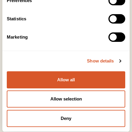
Preferences
Kontakt
Statistics
KONTOR HUDAVDELING
Tlf:
23 19 10 00
kundeservice@beautyproducts.no
Marketing
KONTOR FOTAVDELING
Tlf:
64 97 40 60
Show details
post@biovital.no
Org: 967110167
Allow all
Lørenveien 37, 0585 Oslo
Snarveier
Allow selection
Produkter
Deny
Kurs