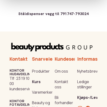
Ståldispenser vegg til 791747-793024
Kontakt
Snarveier
Kundeservice
Informasjon
KONTOR
Produkter
Om oss
Nyhetsbrev
HUDAVDELING
Tlf:
23 19 10
Kurs
Kontakt
Ledige
00
oss
stillinger
kundeservice@beautyproducts.no
Varemerker
Bli
Kjøps-/Leverin
KONTOR
Beauty og
forhandler
FOTAVDELING