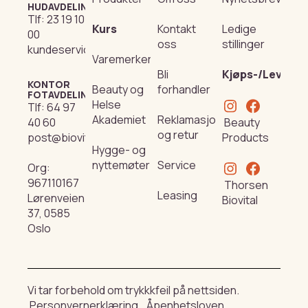
HUDAVDELING
Tlf:
23 19 10
Kurs
Kontakt
Ledige
00
oss
stillinger
kundeservice@beautyproducts.no
Varemerker
Bli
Kjøps-/Leverin
KONTOR
Beauty og
forhandler
FOTAVDELING
Helse
Tlf:
64 97
Akademiet
Reklamasjon
Beauty
40 60
og retur
Products
post@biovital.no
Hygge- og
nyttemøter
Service
Org:
967110167
Thorsen
Leasing
Lørenveien
Biovital
37, 0585
Oslo
Vi tar forbehold om trykkkfeil på nettsiden.
Personvernerklæring
Åpenhetsloven