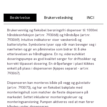
Beskrivelse
Brukerveiledning
INCI
Brukervennlig og fleksibel berøringsfri dispenser til 1000ml
hånddesinfeksjon (art.nr. 793068) og håndsåpe (art.nr.
793069). Intuitive indikatorer viser væskenivå og
batteristyrke. Symbolene lyser opp når man beveger seg i
nærheten og gir en påminnelse som bidrar til å øke
etterlevelsen av håndhygiene. En ny, videreutviklet
doseringspumpe av god kvalitet sørger for driftssikker og
korrekt tilpasset dosering. En dråpefanger i plast klikkes
enkelt på plass i dispenseren (kjøpes separat - art.nr.
793067).
Dispenseren kan monteres både på vegg og gulvstativ
(art.nr. 793073), og har en fleksibel bakplate med
monteringshull som matcher de fleste dispensere på
markedet. Settet inkluderer monteringsskruer og
monteringsanvisning. Pumpen aktiveres ved at man fører
hånden under dispenseren.