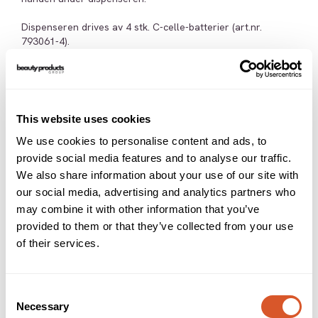
Dispenseren drives av 4 stk. C-celle-batterier (art.nr.
793061-4).
Dispenseren fås i tre ulike farger - hvit, aluminiumsfarget og
sort.
NB! Hånddesinfeksjon/håndsåpe, dråpefanger og batterier
kjøpes separat.
This website uses cookies
Fordeler:
We use cookies to personalise content and ads, to
- Hygienisk og driftsikker
provide social media features and to analyse our traffic.
- Elegant design
We also share information about your use of our site with
- Kan monteres både på vegg og gulvstativ
our social media, advertising and analytics partners who
- Intuitive indikatorer viser væskenivå og batteristyrke
may combine it with other information that you’ve
- Refillene til dispenseren er enkle å montere og skifte ut
provided to them or that they’ve collected from your use
Tilbehør
Alternativer
of their services.
Consent
Necessary
Selection