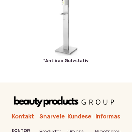
*Antibac Gulvstativ
Kontakt
Snarveier
Kundeservice
Informasjon
KONTOR
Produkter
Om oss
Nyhetsbrev