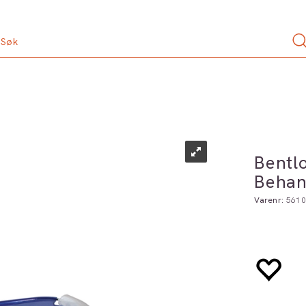
Bentl
Behan
Varenr:
5610