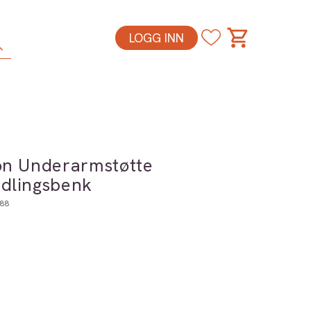
LOGG INN
on Underarmstøtte
dlingsbenk
88