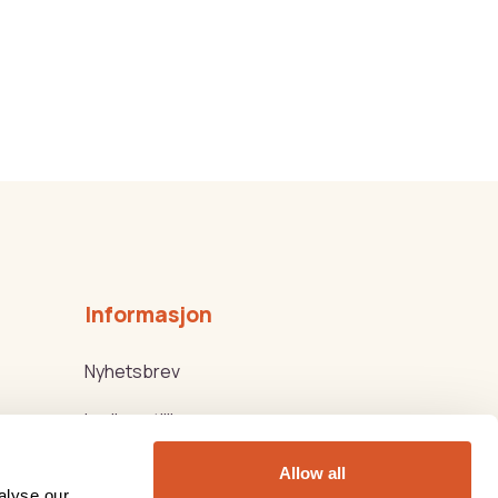
Informasjon
Nyhetsbrev
Ledige stillinger
Kjøps-/Leveringsbetingelser
Allow all
alyse our