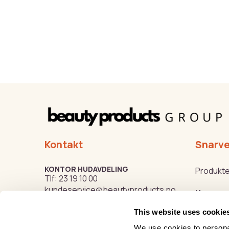
Kontakt
Snarve
KONTOR HUDAVDELING
Produkte
Tlf:
23 19 10 00
kundeservice@beautyproducts.no
Kurs
This website uses cookie
Varemer
KONTOR FOTAVDELING
Tlf:
64 97 40 60
We use cookies to personal