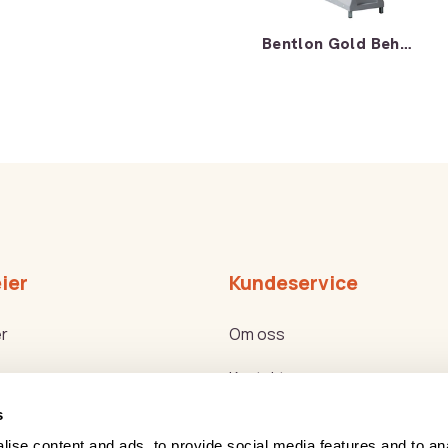
Bentlon Gold Behandlingsbenk
ier
Kundeservice
r
Om oss
Kontakt oss
s
ker
Bli forhandler
ise content and ads, to provide social media features and to an