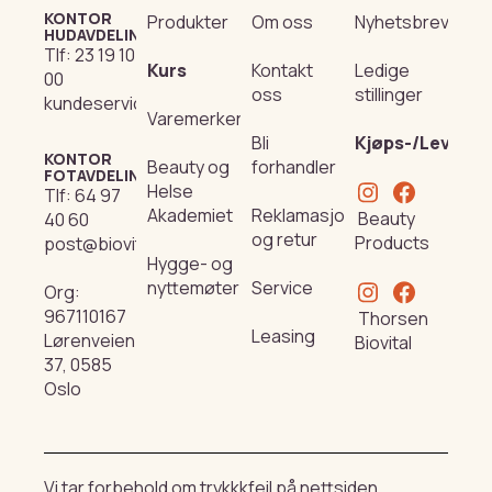
KONTOR
Produkter
Om oss
Nyhetsbrev
HUDAVDELING
Tlf:
23 19 10
Kurs
Kontakt
Ledige
00
oss
stillinger
kundeservice@beautyproducts.no
Varemerker
Bli
Kjøps-/Leverin
KONTOR
Beauty og
forhandler
FOTAVDELING
Helse
Tlf:
64 97
Akademiet
Reklamasjon
Beauty
40 60
og retur
Products
post@biovital.no
Hygge- og
nyttemøter
Service
Org:
967110167
Thorsen
Leasing
Lørenveien
Biovital
37, 0585
Oslo
Vi tar forbehold om trykkkfeil på nettsiden.