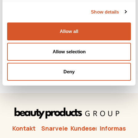
Show details
Allow all
Allow selection
Neglepolisher 100 6stk
Deny
Kontakt
Snarveier
Kundeservice
Informasjon