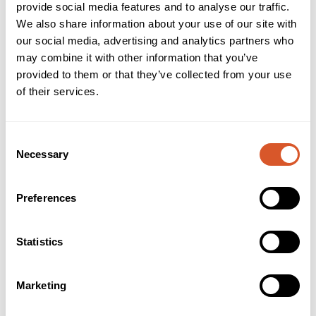
provide social media features and to analyse our traffic.
Brukerveiledning
INCI
We also share information about your use of our site with
our social media, advertising and analytics partners who
- Silikon med fin grit
may combine it with other information that you’ve
- Medium hardhet
provided to them or that they’ve collected from your use
- For høyglanspolering
- Kan ikke steriliseres i tørrsterilisator
of their services.
- Ca. 12.000 omdreininger
- Børster og polishere regnes som kosmetiske produkter. På
grunn av dette har de ikke CE-merking.
Consent
Necessary
Selection
Alternativer
Preferences
Statistics
Marketing