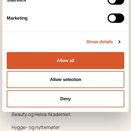
KONTOR FOTAVDELING
Tlf:
64 97 40 60
Marketing
post@biovital.no
Org: 967110167
Show details
Lørenveien 37, 0585 Oslo
Snarveier
Allow all
Produkter
Allow selection
Kurs
Deny
Varemerker
Beauty og Helse Akademiet
Hygge- og nyttemøter