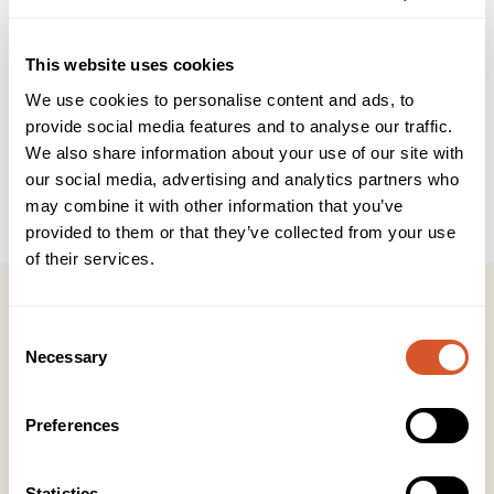
Beskrivelse
Brukerveiledning
INCI
This website uses cookies
We use cookies to personalise content and ads, to
Fuktighetsgivende krem for svært tørre hudområder, for
provide social media features and to analyse our traffic.
eksempel albuer, hender og føtter. En kombinasjon av
We also share information about your use of our site with
ingrediensene urea og glyserin bidrar til å bedre hudens
our social media, advertising and analytics partners who
evne til å binde fuktighet i de dypere lagene. Støtter hudens
may combine it with other information that you’ve
naturlige funksjon.
provided to them or that they’ve collected from your use
of their services.
Consent
Necessary
Selection
Kontakt
Preferences
KONTOR HUDAVDELING
Tlf:
23 19 10 00
kundeservice@beautyproducts.no
Statistics