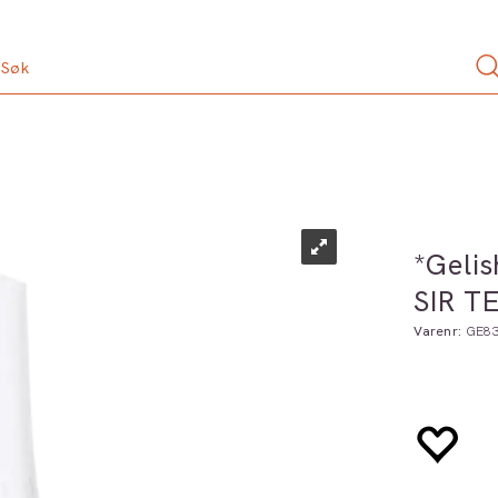
*Geli
SIR T
Varenr:
GE83