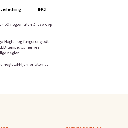
veiledning
INCI
er på neglen uten å flise opp
ge Negler og fungerer godt
 LED-lampe, og fjernes
ige neglen.
d neglelakkfjerner uten at