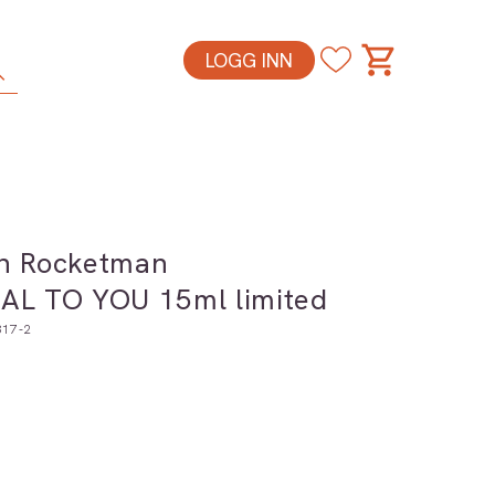
LOGG INN
sh Rocketman
EAL TO YOU 15ml limited
17-2