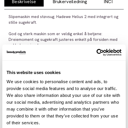
Beskrivelse
Brukerveiledning
INCI
Slipemaskin med støvsug. Hadewe Helius 2 med integrert og
stille sugekraft.
God og sterk maskin som er veldig enkel å betjene:
Dreiemoment og sugekraft justeres enkelt på forsiden med
enkle berøringsknapper.
Hastigheten vises på displayet.
Knapp på håndstykket gjør det raskt og enkelt å skifte
kuttere.
Støvposen sitter bak døren på siden av maskinen, enkel og
This website uses cookies
rask å komme til.
Robust både for ambulerende behandling og i klinikken.
We use cookies to personalise content and ads, to
Holder for håndstykket montert på siden av maskinen.
provide social media features and to analyse our traffic.
Fra 6.000 – 40.00 omdreininger
We also share information about your use of our site with
Vekt 4,0 kg
our social media, advertising and analytics partners who
Mål: B: 27,3 cm H: 14,2 cm D: 18,6 cm
dB: 59
may combine it with other information that you’ve
Håndstykke 138 g
provided to them or that they’ve collected from your use
Alle våre maskiner selges med 2 års garanti. Under
of their services.
garantitiden tilbyr vi serviceavtale (førstegangsservice),