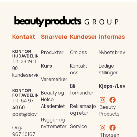
Kontakt
Snarveier
Kundeservice
Informasjon
KONTOR
Produkter
Om oss
Nyhetsbrev
HUDAVDELING
Tlf:
23 19 10
Kurs
Kontakt
Ledige
00
oss
stillinger
kundeservice@beautyproducts.no
Varemerker
Bli
Kjøps-/Leverin
KONTOR
Beauty og
forhandler
FOTAVDELING
Helse
Tlf:
64 97
Akademiet
Reklamasjon
Beauty
40 60
og retur
Products
post@biovital.no
Hygge- og
nyttemøter
Service
Org:
967110167
Thorsen