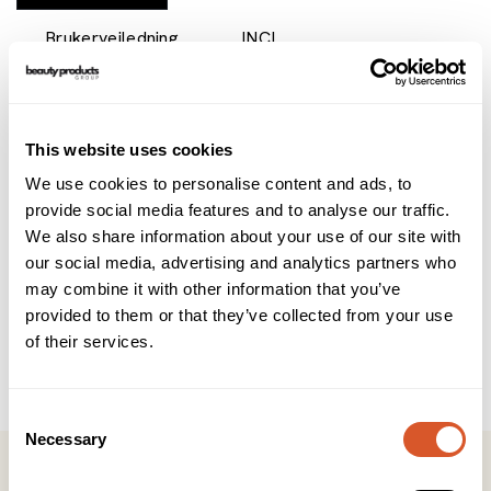
Brukerveiledning
INCI
Denne såpen, beriket med sheasmør, gir næring og
fuktighet. Såpen mykgjør, renser og beskytter huden som et
resultat av sin eksepsjonelle sammensetning av A, D, E og
This website uses cookies
F-vitamin. Sheasmør virker regenererende og reparerende
på huden, og bidrar til å bekjempe tørrhet.
We use cookies to personalise content and ads, to
provide social media features and to analyse our traffic.
Typisk provençalsk! Denne duften er frisk, aromatisk, floral,
We also share information about your use of our site with
full av kamfer og lett treaktig i sammensetningen.
our social media, advertising and analytics partners who
may combine it with other information that you’ve
- 125 gr.
- Hovednote: aromatisk
provided to them or that they’ve collected from your use
- Sekundærnote: lavendel
of their services.
- Passer for alle hudtyper
- Laget i Frankrike
Consent
Necessary
Selection