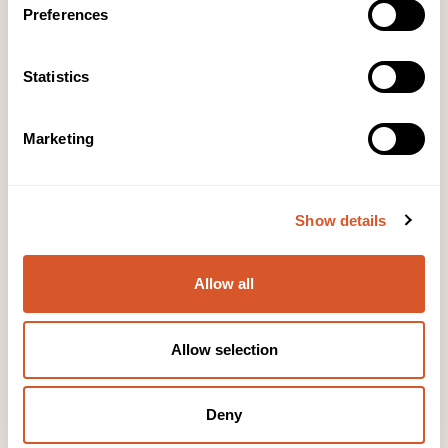
Preferences
Kontakt
Statistics
KONTOR HUDAVDELING
Tlf:
23 19 10 00
Marketing
kundeservice@beautyproducts.no
KONTOR FOTAVDELING
Tlf:
64 97 40 60
Show details
post@biovital.no
Org: 967110167
Allow all
Lørenveien 37, 0585 Oslo
Allow selection
Snarveier
Produkter
Deny