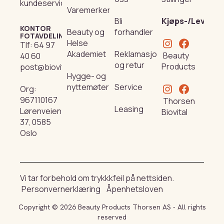
kundeservice@beautyproducts.no
Varemerker
Bli
Kjøps-/Leverin
KONTOR
Beauty og
forhandler
FOTAVDELING
Helse
Tlf:
64 97
Akademiet
Reklamasjon
Beauty
40 60
og retur
Products
post@biovital.no
Hygge- og
nyttemøter
Service
Org:
967110167
Thorsen
Leasing
Lørenveien
Biovital
37, 0585
Oslo
Vi tar forbehold om trykkkfeil på nettsiden.
Personvernerklæring
Åpenhetsloven
Copyright © 2026 Beauty Products Thorsen AS - All rights
reserved