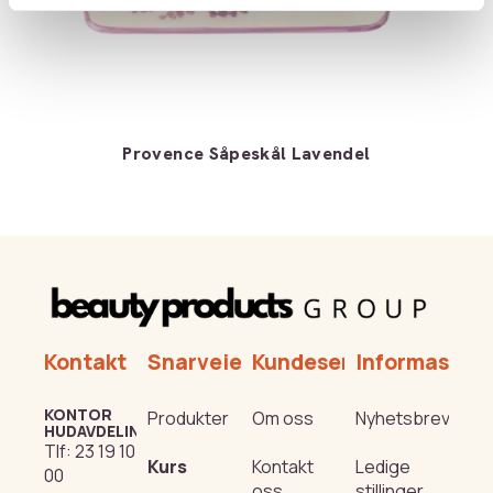
Provence Såpeskål Lavendel
Kontakt
Snarveier
Kundeservice
Informasjon
KONTOR
Produkter
Om oss
Nyhetsbrev
HUDAVDELING
Tlf:
23 19 10
Kurs
Kontakt
Ledige
00
oss
stillinger