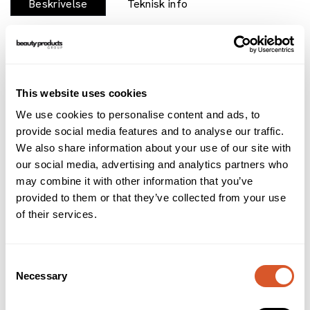
Beskrivelse
Teknisk info
Brukerveiledning
INCI
Denne praktiske pappesken er ideell for oppbevaring og
butikkdisplay av ditt 125g Provence såpestykke.
This website uses cookies
Tilbehør
We use cookies to personalise content and ads, to
provide social media features and to analyse our traffic.
We also share information about your use of our site with
our social media, advertising and analytics partners who
may combine it with other information that you’ve
provided to them or that they’ve collected from your use
of their services.
Consent
Necessary
Selection