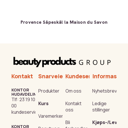
Provence Såpeskål la Maison du Savon
Kontakt
Snarveier
Kundeservice
Informasjon
KONTOR
Produkter
Om oss
Nyhetsbrev
HUDAVDELING
Tlf:
23 19 10
Kurs
Kontakt
Ledige
00
oss
stillinger
kundeservice@beautyproducts.no
Varemerker
Bli
Kjøps-/Leverin
KONTOR