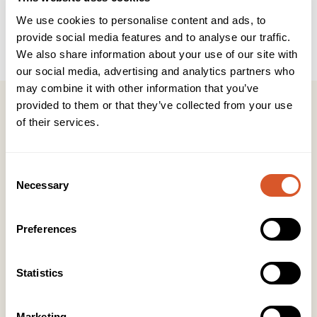
Brukerveiledning
INCI
We use cookies to personalise content and ads, to
provide social media features and to analyse our traffic.
Orangepinner i tre. Brukes i manikyr- og pedikyrbehandling.
We also share information about your use of our site with
our social media, advertising and analytics partners who
may combine it with other information that you’ve
provided to them or that they’ve collected from your use
of their services.
Kontakt
Consent
Necessary
Selection
KONTOR HUDAVDELING
Tlf:
23 19 10 00
kundeservice@beautyproducts.no
Preferences
KONTOR FOTAVDELING
Tlf:
64 97 40 60
Statistics
post@biovital.no
Marketing