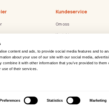
ier
Kundeservice
r
Om oss
Kontakt oss
s
ker
Bli forhandler
ise content and ads, to provide social media features and to an
g Helse Akademiet
Reklamasjon og retur
rmation about your use of our site with our social media, advertis
 combine it with other information that you’ve provided to them o
g nyttemøter
Service
 use of their services.
Leasing
onvernerklæring
Åpenhetsloven
Preferences
Statistics
Marketing
 rights reserved
Forretningssystem
og
nettbutik