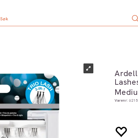
Ardell
Lashe
Medi
Varenr:
6215