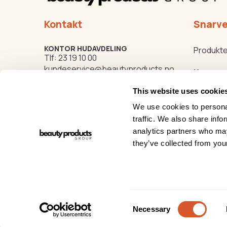
Kontakt
Snarve
KONTOR HUDAVDELING
Produkte
Tlf:
23 19 10 00
kundeservice@beautyproducts.no
Kurs
This website uses cookie
Varemer
KONTOR FOTAVDELING
Tlf:
64 97 40 60
We use cookies to personal
post@biovital.no
Beauty o
traffic. We also share info
analytics partners who may
Org: 967110167
Hygge- o
they’ve collected from your
Lørenveien 37, 0585 Oslo
Vi tar forbehold om trykkkfeil på nettsiden.
Pers
Consent
Necessary
Selection
Copyright © 2026 Beauty Products Thorsen AS - All