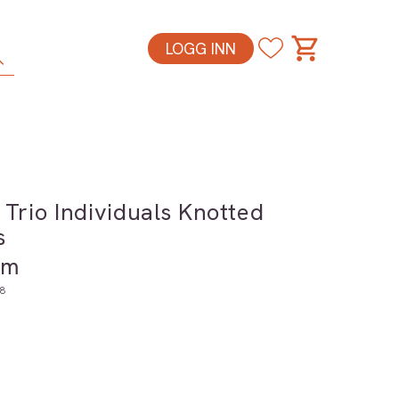
LOGG INN
 Trio Individuals Knotted
s
um
8