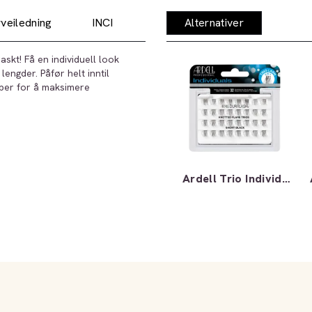
veiledning
INCI
Alternativer
askt! Få en individuell look
engder. Påfør helt inntil
pper for å maksimere
Ardell Trio Individuals Knotted Lashes