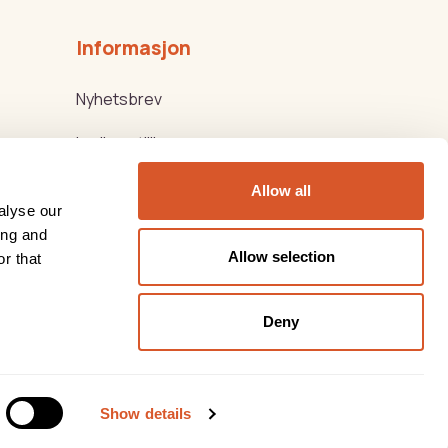
Informasjon
Nyhetsbrev
Ledige stillinger
Kjøps-/Leveringsbetingelser
Allow all
alyse our
Beauty Products
ing and
Allow selection
r that
Thorsen Biovital
Deny
Show details
kløsning
levert av
Multicase™ Norge AS