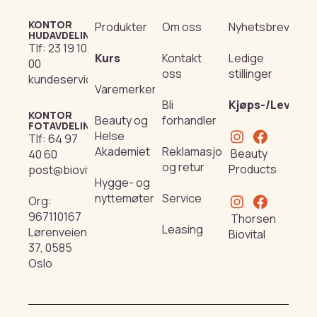
KONTOR
Produkter
Om oss
Nyhetsbrev
HUDAVDELING
Tlf:
23 19 10
Kurs
Kontakt
Ledige
00
oss
stillinger
kundeservice@beautyproducts.no
Varemerker
Bli
Kjøps-/Leverin
KONTOR
Beauty og
forhandler
FOTAVDELING
Helse
Tlf:
64 97
Akademiet
Reklamasjon
Beauty
40 60
og retur
Products
post@biovital.no
Hygge- og
nyttemøter
Service
Org:
967110167
Thorsen
Leasing
Lørenveien
Biovital
37, 0585
Oslo