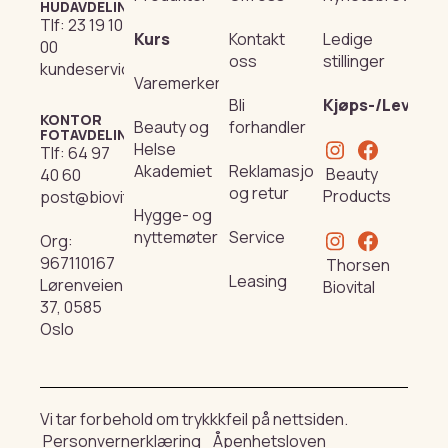
HUDAVDELING
Tlf:
23 19 10
Kurs
Kontakt
Ledige
00
oss
stillinger
kundeservice@beautyproducts.no
Varemerker
Bli
Kjøps-/Leverin
KONTOR
Beauty og
forhandler
FOTAVDELING
Helse
Tlf:
64 97
Akademiet
Reklamasjon
Beauty
40 60
og retur
Products
post@biovital.no
Hygge- og
nyttemøter
Service
Org:
967110167
Thorsen
Leasing
Lørenveien
Biovital
37, 0585
Oslo
Vi tar forbehold om trykkkfeil på nettsiden.
Personvernerklæring
Åpenhetsloven