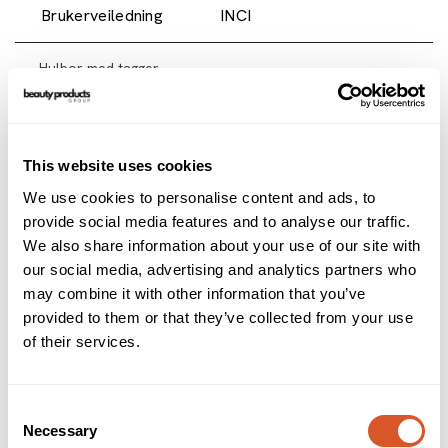
Brukerveiledning
INCI
- Hulbor med tagger
- For fjerning av liktorn, hornhud og ujevnheter
- Rustfritt stål sikrer en optimal rustbeskyttelse også etter
sterilisering
- Ca. 3.000-5.000 omdreininger
This website uses cookies
- CE-merket sikrer kravet for hygiene og sikkerhet.
We use cookies to personalise content and ads, to
Alternativer
provide social media features and to analyse our traffic.
We also share information about your use of our site with
our social media, advertising and analytics partners who
may combine it with other information that you’ve
provided to them or that they’ve collected from your use
of their services.
Consent
Necessary
Selection