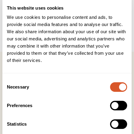
This website uses cookies
Brukerveiledning
INCI
We use cookies to personalise content and ads, to
provide social media features and to analyse our traffic.
Håndkrem av høy kvalitet som gir intens og langvarig
We also share information about your use of our site with
fuktighet. Absorberes raskt og etterlater ikke en klebrig
følelse på huden. Nydelig duft av vanilje.
our social media, advertising and analytics partners who
may combine it with other information that you’ve
provided to them or that they’ve collected from your use
of their services.
Consent
Kontakt
Necessary
Selection
KONTOR HUDAVDELING
Tlf:
23 19 10 00
Preferences
kundeservice@beautyproducts.no
Statistics
KONTOR FOTAVDELING
Tlf:
64 97 40 60