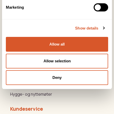
post@biovital.no
Marketing
Org: 967110167
Lørenveien 37, 0585 Oslo
Show details
Snarveier
Allow all
Produkter
Kurs
Allow selection
Varemerker
Deny
Beauty og Helse Akademiet
Hygge- og nyttemøter
Kundeservice