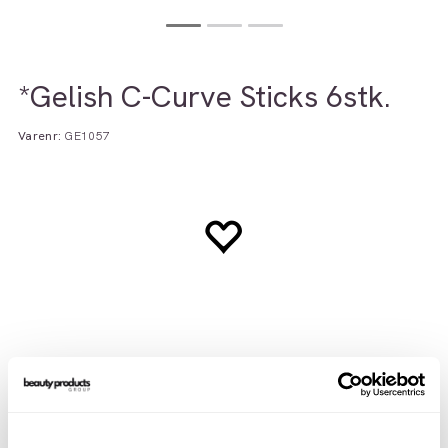
*Gelish C-Curve Sticks 6stk.
Varenr:
GE1057
Beskrivelse
Teknisk info