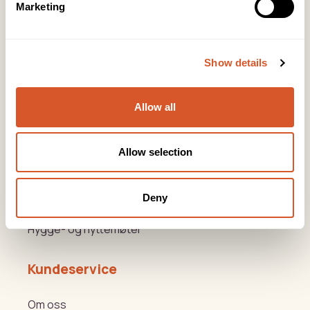
Marketing
Org: 967110167
Lørenveien 37, 0585 Oslo
Show details
Snarveier
Produkter
Allow all
Kurs
Allow selection
Varemerker
Beauty og Helse Akademiet
Deny
Hygge- og nyttemøter
Kundeservice
Om oss