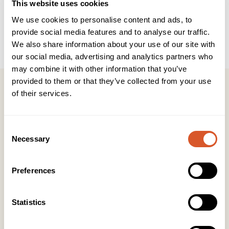
This website uses cookies
Brukerveiledning
INCI
We use cookies to personalise content and ads, to
provide social media features and to analyse our traffic.
Bidrar til å skape perfekte c-curver for gele- eller akryl
We also share information about your use of our site with
Negler, med seks forskjellige former i rustfritt stål.
our social media, advertising and analytics partners who
may combine it with other information that you’ve
provided to them or that they’ve collected from your use
of their services.
Kontakt
Consent
Necessary
Selection
KONTOR HUDAVDELING
Tlf:
23 19 10 00
Preferences
kundeservice@beautyproducts.no
KONTOR FOTAVDELING
Statistics
Tlf:
64 97 40 60
post@biovital.no