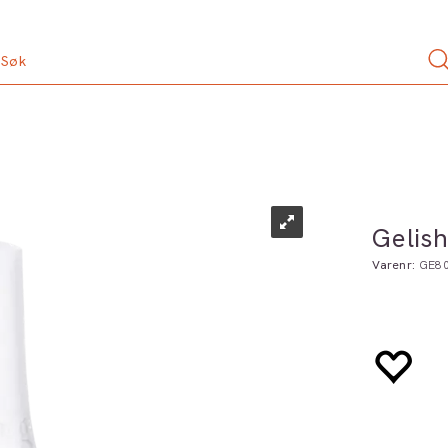
Gelis
Varenr:
GE8