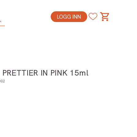
LOGG INN
h PRETTIER IN PINK 15ml
002