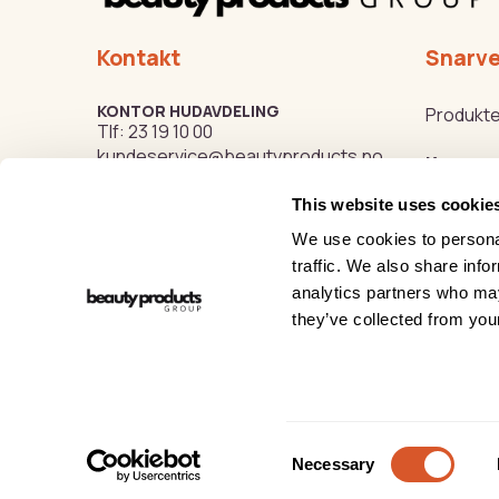
Kontakt
Snarve
KONTOR HUDAVDELING
Produkte
Tlf:
23 19 10 00
kundeservice@beautyproducts.no
Kurs
This website uses cookie
Varemer
KONTOR FOTAVDELING
Tlf:
64 97 40 60
We use cookies to personal
post@biovital.no
Beauty o
traffic. We also share info
analytics partners who may
Org: 967110167
Hygge- o
they’ve collected from your
Lørenveien 37, 0585 Oslo
Vi tar forbehold om trykkkfeil på nettsiden.
Pers
Consent
Necessary
Selection
Copyright © 2026 Beauty Products Thorsen AS - All