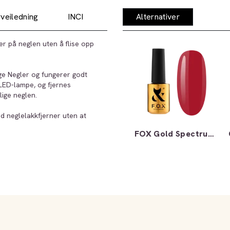
veiledning
INCI
Alternativer
er på neglen uten å flise opp
ge Negler og fungerer godt
 LED-lampe, og fjernes
ige neglen.
d neglelakkfjerner uten at
FOX Gold Spectrum 114 7ml