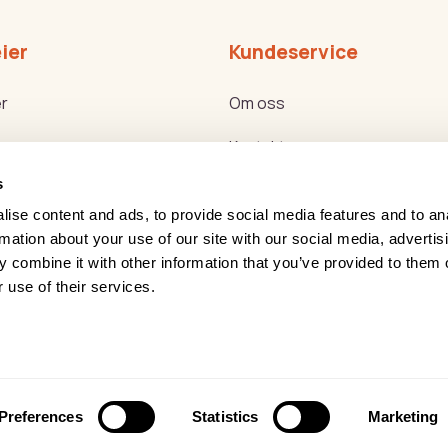
ier
Kundeservice
r
Om oss
Kontakt oss
s
ker
Bli forhandler
ise content and ads, to provide social media features and to an
g Helse Akademiet
Reklamasjon og retur
rmation about your use of our site with our social media, advertis
 combine it with other information that you’ve provided to them o
g nyttemøter
Service
 use of their services.
Leasing
onvernerklæring
Åpenhetsloven
Preferences
Statistics
Marketing
 rights reserved
Forretningssystem
og
nettbutik