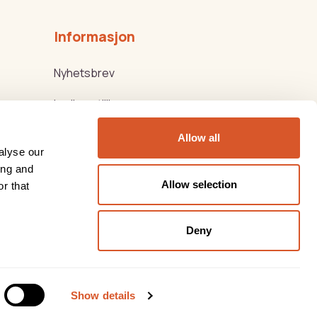
Informasjon
Nyhetsbrev
Ledige stillinger
Kjøps-/Leveringsbetingelser
Allow all
alyse our
Beauty Products
ing and
Allow selection
r that
Thorsen Biovital
Deny
Show details
kløsning
levert av
Multicase™ Norge AS