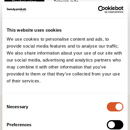
Beskrivelse
Teknisk info
Brukerveiledning
INCI
Gelish er en ren gelelakk med en garantitid på 21 dager på
This website uses cookies
neglen uten å flise opp eller chippe av.
We use cookies to personalise content and ads, to
provide social media features and to analyse our traffic.
Gelelakken er godt egnet både på naturlige og kunstige
Negler og fungerer godt som en negleforsterker. Gelish må
We also share information about your use of our site with
herdes i UV- eller LED-lampe, og fjernes skånsomt med eget
our social media, advertising and analytics partners who
middel som ikke skader den naturlige neglen.
may combine it with other information that you’ve
provided to them or that they’ve collected from your use
Kan lakkeres med vanlig neglelakk over og fjernes med
of their services.
neglelakkfjerner uten at gelelakken går bort.
Consent
Necessary
Selection
Preferences
Kontakt