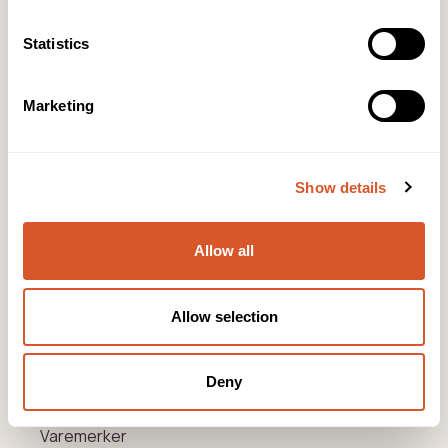
KONTOR HUDAVDELING
Statistics
Tlf:
23 19 10 00
kundeservice@beautyproducts.no
Marketing
KONTOR FOTAVDELING
Tlf:
64 97 40 60
post@biovital.no
Show details
Org: 967110167
Lørenveien 37, 0585 Oslo
Allow all
Snarveier
Allow selection
Produkter
Deny
Kurs
Varemerker