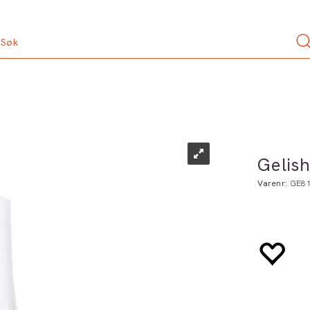
Gelis
Varenr:
GE8