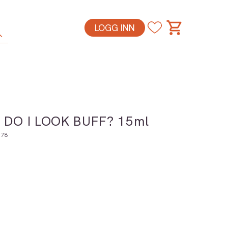
LOGG INN
h DO I LOOK BUFF? 15ml
178