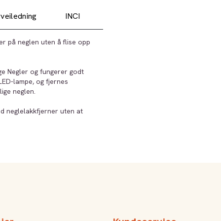
veiledning
INCI
er på neglen uten å flise opp
ge Negler og fungerer godt
 LED-lampe, og fjernes
ige neglen.
d neglelakkfjerner uten at