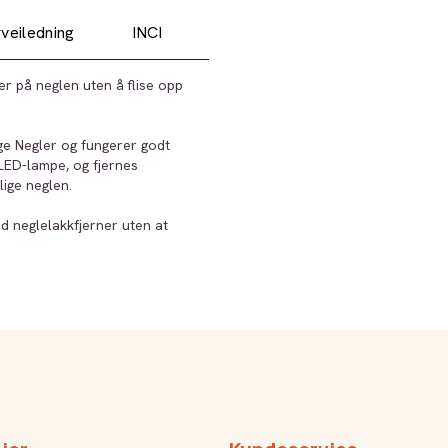
veiledning
INCI
er på neglen uten å flise opp
ge Negler og fungerer godt
 LED-lampe, og fjernes
ige neglen.
d neglelakkfjerner uten at