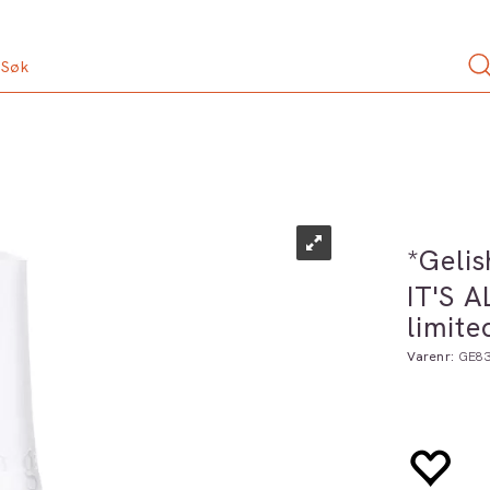
*Gelis
IT'S 
limite
Varenr:
GE83