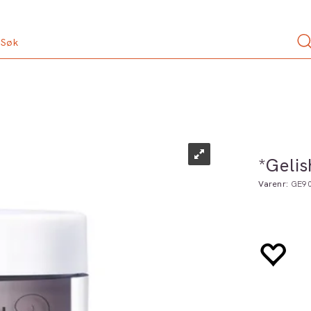
*Geli
Varenr:
GE9