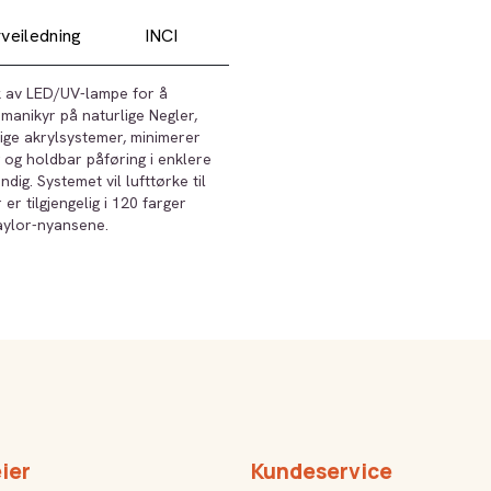
veiledning
INCI
k av LED/UV-lampe for å
 manikyr på naturlige Negler,
nlige akrylsystemer, minimerer
 og holdbar påføring i enklere
ig. Systemet vil lufttørke til
er tilgjengelig i 120 farger
aylor-nyansene.
ier
Kundeservice