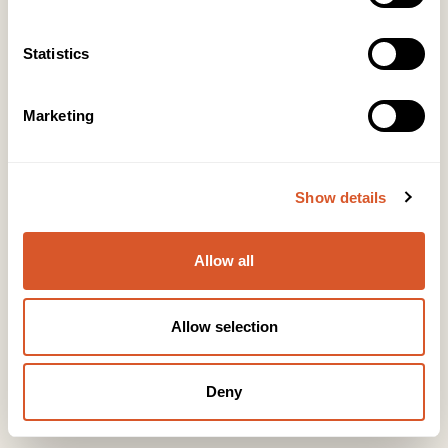
Kontakt
Statistics
KONTOR HUDAVDELING
Tlf:
23 19 10 00
kundeservice@beautyproducts.no
Marketing
KONTOR FOTAVDELING
Tlf:
64 97 40 60
post@biovital.no
Show details
Org: 967110167
Lørenveien 37, 0585 Oslo
Allow all
Snarveier
Allow selection
Produkter
Deny
Kurs