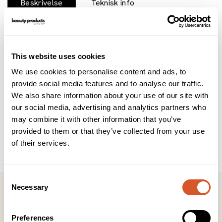
Beskrivelse
Teknisk info
Brukerveiledning
INCI
Fantastisk soak-off akryl system som ikke krever bruk av
This website uses cookies
LED/UV-lampe for å herde produktet. Gelish Dip Nail
System gir en vakker manikyr på naturlige Negler, eller
We use cookies to personalise content and ads, to
tipper ved kun noen få trinn. I motsetning til vanlige
provide social media features and to analyse our traffic.
akrylsystemer, minimerer Gelish Dip bruk av mange verktøy
We also share information about your use of our site with
for å oppnå nydelig og holdbar påføring i enklere trinn for
our social media, advertising and analytics partners who
14 dagers varighet. Ingen UV-lampe er nødvendig. Systemet
may combine it with other information that you’ve
vil lufttørke til en sterk og høyglanset applikasjon.Gelish®
Dip-pulver er tilgjengelig i 120 farger som matcher de mest
provided to them or that they’ve collected from your use
pupulære Gelish- og Morgan Taylor-nyansene.
of their services.
Consent
Necessary
Selection
Preferences