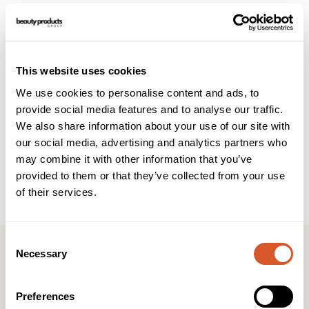
Beskrivelse
Teknisk info
Brukerveiledning
INCI
This website uses cookies
Et intensivt hudoppstrammende serum formulert med
We use cookies to personalise content and ads, to
effektive botaniske ekstrakter inkludert Vitamin C, tare og
provide social media features and to analyse our traffic.
hydrolysert risprotein.
Dette konsentrerte serumet stimulerer produksjonen av
We also share information about your use of our site with
kollagen og elastin, som vil resultere i en synlig fastere og
our social media, advertising and analytics partners who
smidigere hud.
may combine it with other information that you’ve
Dette serumet kan forbedre hudens tekstur og redusere
provided to them or that they’ve collected from your use
fine linjer og rynker.
of their services.
Consent
Necessary
Selection
Preferences
Kontakt