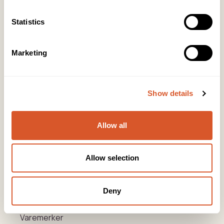
KONTOR HUDAVDELING
Statistics
Tlf:
23 19 10 00
kundeservice@beautyproducts.no
Marketing
KONTOR FOTAVDELING
Tlf:
64 97 40 60
post@biovital.no
Show details
Org: 967110167
Lørenveien 37, 0585 Oslo
Allow all
Snarveier
Allow selection
Produkter
Deny
Kurs
Varemerker