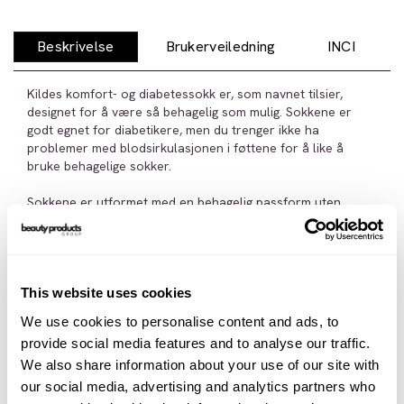
Beskrivelse
Brukerveiledning
INCI
Kildes komfort- og diabetessokk er, som navnet tilsier,
designet for å være så behagelig som mulig. Sokkene er
godt egnet for diabetikere, men du trenger ikke ha
problemer med blodsirkulasjonen i føttene for å like å
bruke behagelige sokker.
Sokkene er utformet med en behagelig passform uten
strammende strikk, og har det som kalles en "håndkokt tå"
som gjør at sokken ikke har en plagsom søm over tærne.
Kilde-sokkene finnes i bomull av beste kvalitet, med økt
slitestyrke og passform, slik at du har sokkene dine lenger
This website uses cookies
og at de krymper mindre i vask. Sokkene fås også i bambus,
We use cookies to personalise content and ads, to
men siden bambus er en veldig myk fiber som slites raskt ut,
provide social media features and to analyse our traffic.
strikkes sokkene etter et spesielt prinsipp hvor en
bambustråd vikles rundt en sterkere bomullstråd. Dette
We also share information about your use of our site with
øker levetiden, samtidig som du får den myke og behagelige
our social media, advertising and analytics partners who
bambustråden mot foten.