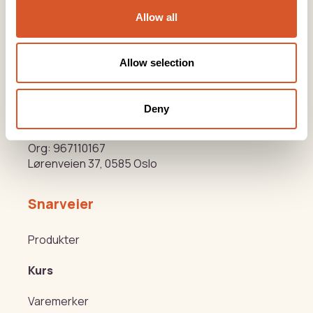
Allow all
KONTOR HUDAVDELING
Tlf:
23 19 10 00
kundeservice@beautyproducts.no
Allow selection
KONTOR FOTAVDELING
Tlf:
64 97 40 60
Deny
post@biovital.no
Org: 967110167
Lørenveien 37, 0585 Oslo
Snarveier
Produkter
Kurs
Varemerker