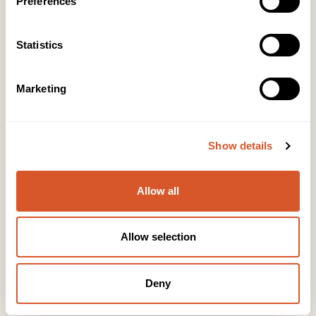
Preferences
Kontakt
Statistics
KONTOR HUDAVDELING
Tlf:
23 19 10 00
kundeservice@beautyproducts.no
Marketing
KONTOR FOTAVDELING
Tlf:
64 97 40 60
Show details
post@biovital.no
Org: 967110167
Allow all
Lørenveien 37, 0585 Oslo
Snarveier
Allow selection
Produkter
Deny
Kurs