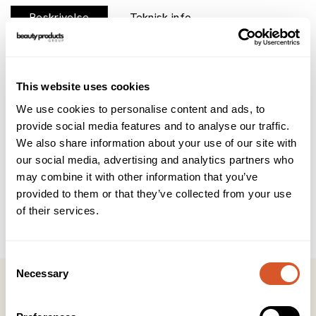
Beskrivelse
Teknisk info
Brukerveiledning
INCI
Mesoprotech fra Mesoestetic er innovative
This website uses cookies
solbeskyttelsesprodukter og dermatologisk testet. En
We use cookies to personalise content and ads, to
patentert fotosensitiv teknologi med et photon DNA
provide social media features and to analyse our traffic.
reparerende kompleks forbedrer beskyttelses- og
reparasjonssystemet. Bredspektret solbeskyttelse mot UVA,
We also share information about your use of our site with
UVB, HEV og IR og regenererende og
our social media, advertising and analytics partners who
antialdringsegenskaper. Water veil SPF 50+ er en ultra-lett
may combine it with other information that you’ve
kremgele spesielt tilpasset fet og kombinert hud med
provided to them or that they’ve collected from your use
hyaluronsyre som gir fuktighet på flere nivåer, øker hudens
of their services.
fasthet og spenst og reduserer tegn på hudaldring. Ikke-
komedogen. Vannresistent.
Consent
Necessary
Selection