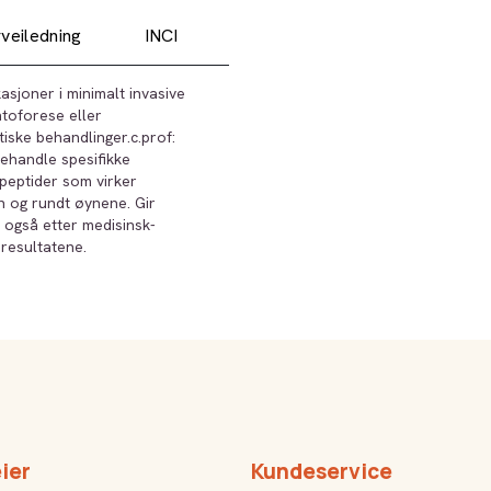
veiledning
INCI
asjoner i minimalt invasive
toforese eller
tiske behandlinger.c.prof:
behandle spesifikke
 peptider som virker
en og rundt øynene. Gir
 også etter medisinsk-
resultatene.
ier
Kundeservice