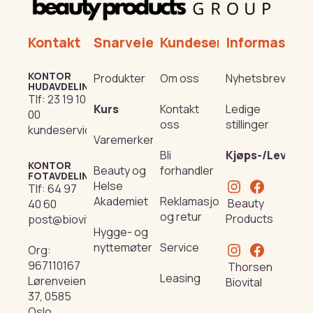
Kontakt
Snarveier
Kundeservice
Informasjon
KONTOR
Produkter
Om oss
Nyhetsbrev
HUDAVDELING
Tlf:
23 19 10
Kurs
Kontakt
Ledige
00
oss
stillinger
kundeservice@beautyproducts.no
Varemerker
Bli
Kjøps-/Leverin
KONTOR
Beauty og
forhandler
FOTAVDELING
Helse
Tlf:
64 97
Akademiet
Reklamasjon
Beauty
40 60
og retur
Products
post@biovital.no
Hygge- og
nyttemøter
Service
Org:
967110167
Thorsen
Leasing
Lørenveien
Biovital
37, 0585
Oslo