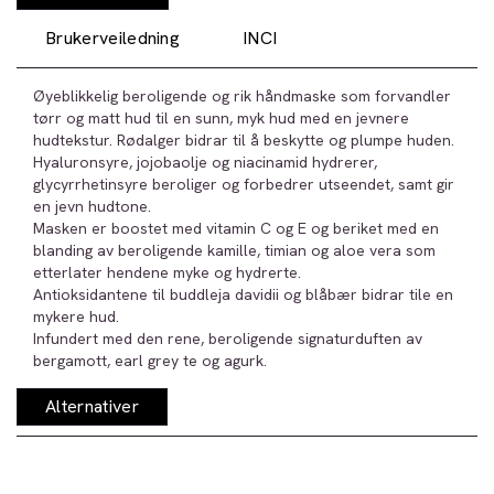
Brukerveiledning
INCI
Øyeblikkelig beroligende og rik håndmaske som forvandler
tørr og matt hud til en sunn, myk hud med en jevnere
hudtekstur. Rødalger bidrar til å beskytte og plumpe huden.
Hyaluronsyre, jojobaolje og niacinamid hydrerer,
glycyrrhetinsyre beroliger og forbedrer utseendet, samt gir
en jevn hudtone.
Masken er boostet med vitamin C og E og beriket med en
blanding av beroligende kamille, timian og aloe vera som
etterlater hendene myke og hydrerte.
Antioksidantene til buddleja davidii og blåbær bidrar tile en
mykere hud.
Infundert med den rene, beroligende signaturduften av
bergamott, earl grey te og agurk.
Alternativer