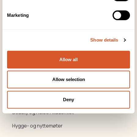
KONTOR FOTAVDELING
Tlf:
64 97 40 60
Marketing
post@biovital.no
Org: 967110167
Lørenveien 37, 0585 Oslo
Show details
Snarveier
Allow all
Produkter
Allow selection
Kurs
Varemerker
Deny
Beauty og Helse Akademiet
Hygge- og nyttemøter