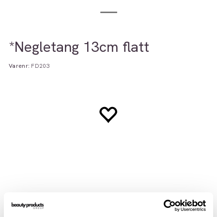
*Negletang 13cm flatt
Varenr:
FD203
Beskrivelse
Teknisk info