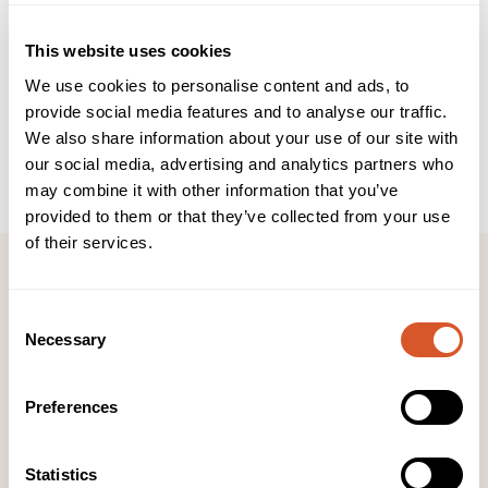
Brukerveiledning
INCI
This website uses cookies
13 cm negletang med, rett skjærekant. Tysk kvalitet i
We use cookies to personalise content and ads, to
rustfritt stål.
provide social media features and to analyse our traffic.
We also share information about your use of our site with
OBS! Fabrikknye instrumenter må alltid rengjøres grundig,
deretter steriliseres. Dette skal gjøres før første gangs
our social media, advertising and analytics partners who
bruk.
may combine it with other information that you’ve
provided to them or that they’ve collected from your use
of their services.
Consent
Necessary
Selection
Kontakt
Preferences
KONTOR HUDAVDELING
Tlf:
23 19 10 00
kundeservice@beautyproducts.no
Statistics