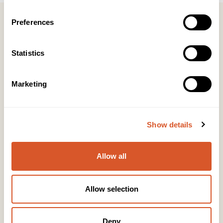
Preferences
Statistics
Kontakt
KONTOR HUDAVDELING
Marketing
Tlf:
23 19 10 00
kundeservice@beautyproducts.no
Show details
KONTOR FOTAVDELING
Tlf:
64 97 40 60
post@biovital.no
Allow all
Org: 967110167
Lørenveien 37, 0585 Oslo
Allow selection
Snarveier
Deny