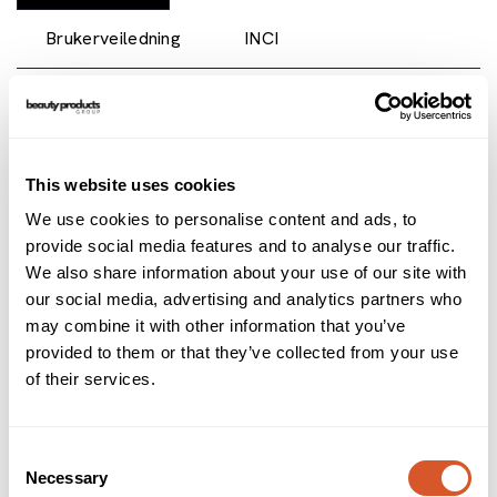
Brukerveiledning
INCI
Sanctuary Spa Diamond Dust Scrub Mask er en eksklusiv
ansiktsmaske som gir huden din den ultimate
luksusbehandlingen. Formulert med ekte diamantstøv,
This website uses cookies
jobber denne skrubbemasken dypt i huden for å eksfoliere
og fjerne døde hudceller, slik at huden føles fornyet og
We use cookies to personalise content and ads, to
strålende. Denne masken etterlater huden myk, glatt og full
provide social media features and to analyse our traffic.
av liv.
We also share information about your use of our site with
Denne luksuriøse skrubbemasken er perfekt for deg som
our social media, advertising and analytics partners who
ønsker en strålende hud og en jevnere hudtone. Den er
may combine it with other information that you’ve
beriket med fuktighetsgivende ingredienser som holder
provided to them or that they’ve collected from your use
huden din hydrert og smidig. Enten du forbereder deg til en
of their services.
spesiell anledning eller ønsker å skjemme deg bort med en
spa-lignende opplevelse hjemme, vil Sanctuary Spa
Diamond Dust Scrub Mask gi deg følelsen av fornyelse og
velvære.
Consent
Necessary
Selection