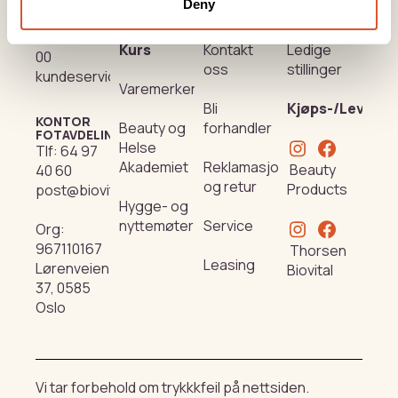
Deny
KONTOR
Produkter
Om oss
Nyhetsbrev
HUDAVDELING
Tlf:
23 19 10
Kurs
Kontakt
Ledige
00
oss
stillinger
kundeservice@beautyproducts.no
Varemerker
Bli
Kjøps-/Leverin
KONTOR
Beauty og
forhandler
FOTAVDELING
Helse
Tlf:
64 97
Akademiet
Reklamasjon
Beauty
40 60
og retur
Products
post@biovital.no
Hygge- og
nyttemøter
Service
Org:
967110167
Thorsen
Leasing
Lørenveien
Biovital
37, 0585
Oslo
Vi tar forbehold om trykkkfeil på nettsiden.