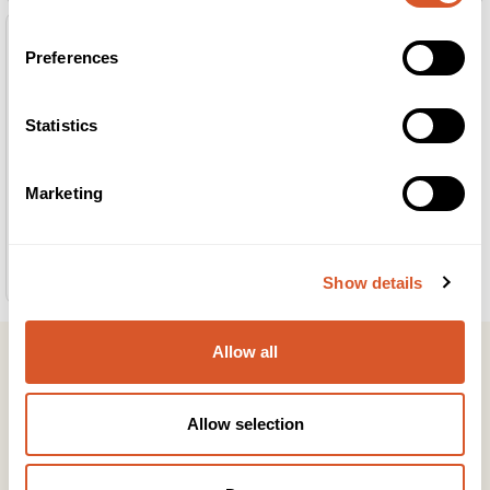
Preferences
Statistics
Marketing
Intraceuticals Booster Serum Vitamin C+3
3,5ml x 6stk
Show details
Allow all
Allow selection
Kontakt
Snarveier
Kundeservice
Informasjon