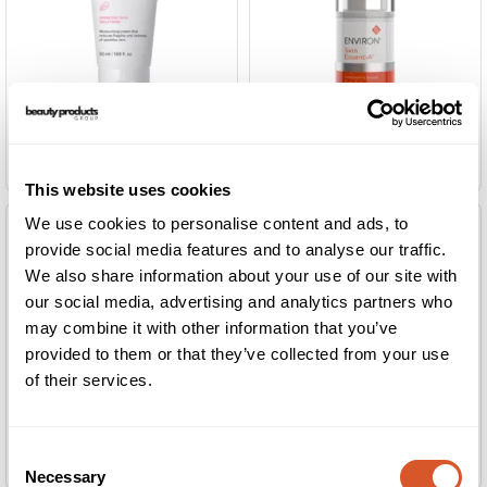
Environ Skin EssentiA
Mesoestetic Couperend Cream 50ml
Eye Gel 15ml
This website uses cookies
We use cookies to personalise content and ads, to
provide social media features and to analyse our traffic.
We also share information about your use of our site with
our social media, advertising and analytics partners who
may combine it with other information that you’ve
provided to them or that they’ve collected from your use
of their services.
Mesoestetic Age Element Brightening
Mii Bright Eyed Hydrogel Mask
Consent
Concentrate 30ml
60 stk.
Necessary
Selection