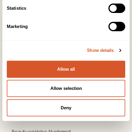
KONTOR HUDAVDELING
Tlf:
23 19 10 00
Statistics
kundeservice@beautyproducts.no
Marketing
KONTOR FOTAVDELING
Tlf:
64 97 40 60
post@biovital.no
Show details
Org: 967110167
Lørenveien 37, 0585 Oslo
Allow all
Snarveier
Allow selection
Produkter
Kurs
Deny
Varemerker
Beauty og Helse Akademiet