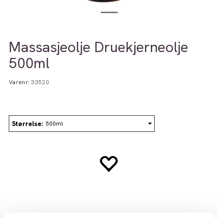
Massasjeolje Druekjerneolje
500ml
Varenr:
33520
Størrelse
500ml