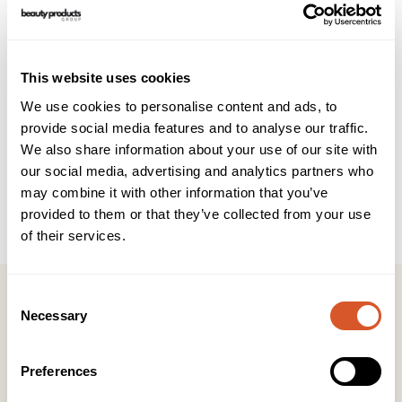
Beskrivelse
Teknisk info
This website uses cookies
Brukerveiledning
INCI
We use cookies to personalise content and ads, to
provide social media features and to analyse our traffic.
We also share information about your use of our site with
Druekjernolje
(VITIS VINIFERA)
our social media, advertising and analytics partners who
Fremstilt fra frøene til muskatrosiner/druer. Druekjerneolje
may combine it with other information that you’ve
er en olje av god kvalitet som er luktfri, fargeløs og raskt
provided to them or that they’ve collected from your use
absorberes av huden.
of their services.
Consent
Necessary
Selection
Kontakt
Preferences