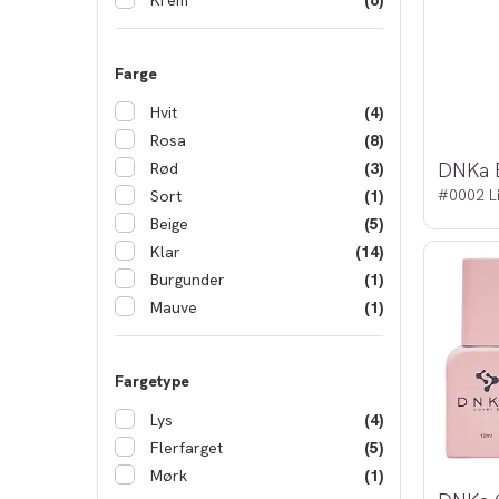
Krem
(6)
Farge
Hvit
(4)
Rosa
(8)
DNKa 
Rød
(3)
#0002 L
Sort
(1)
Beige
(5)
Klar
(14)
Burgunder
(1)
Mauve
(1)
Fargetype
Lys
(4)
Flerfarget
(5)
Mørk
(1)