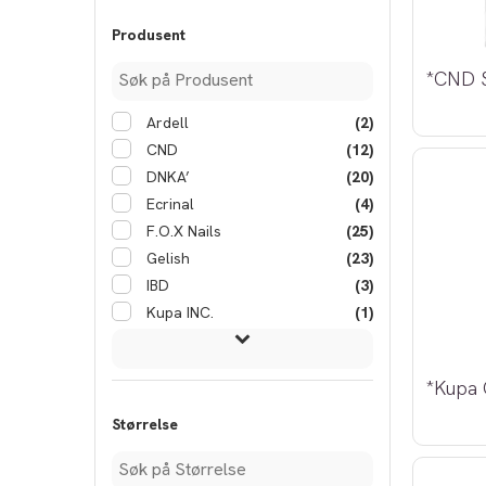
Produsent
Ardell
(2)
CND
(12)
DNKA’
(20)
Ecrinal
(4)
F.O.X Nails
(25)
Gelish
(23)
IBD
(3)
Kupa INC.
(1)
Størrelse