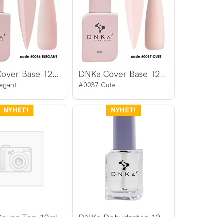
DNKa Cover Base 12ml
DNKa Cover Base 12ml
egant
#0037 Cute