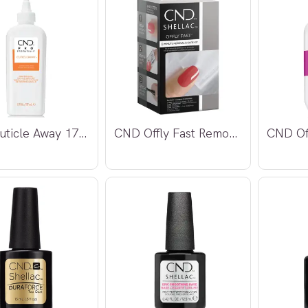
CND Cuticle Away 177ml
CND Offly Fast Removal & Care Kit