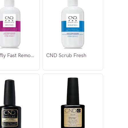
CND Offly Fast Remover
CND Scrub Fresh