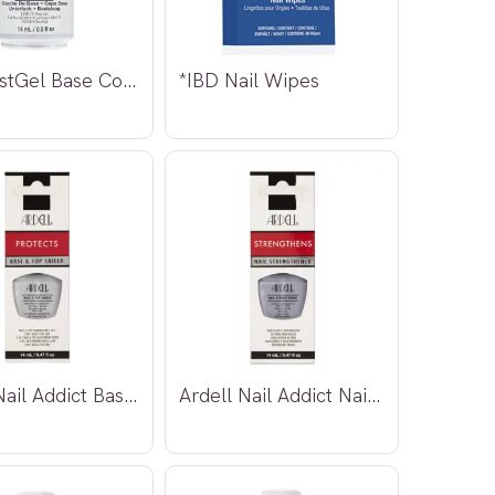
*IBD JustGel Base Coat 14ml
*IBD Nail Wipes
Ardell Nail Addict Base & Top Shield
Ardell Nail Addict Nail Strengthener