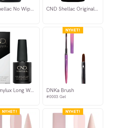
CND Shellac No Wipe+ Top Coat 7,3ml
CND Shellac Original Top Coat
CND Vinylux Long Wear Top Coat 15ml
DNKa Brush
#0003 Gel