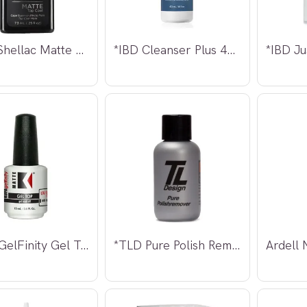
*CND Shellac Matte Top Coat 7,3ml
*IBD Cleanser Plus 473ml
*Kupa GelFinity Gel Top Coat matte
*TLD Pure Polish Remover 50ml