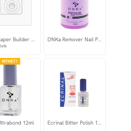
DNKa Paper Builder Nail Forms
DNKa Remover Nail Polish 150ml
0stk
ltrabond 12ml
Ecrinal Bitter Polish 10ml