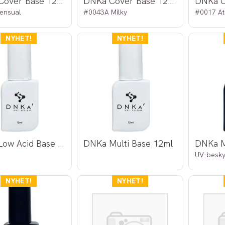
DNKa Cover Base 12ml
DNKa Cover Base 12ml
DNKa C
ensual
#0043A Milky
#0017 A
DNKa Low Acid Base 12ml
DNKa Multi Base 12ml
UV-besky