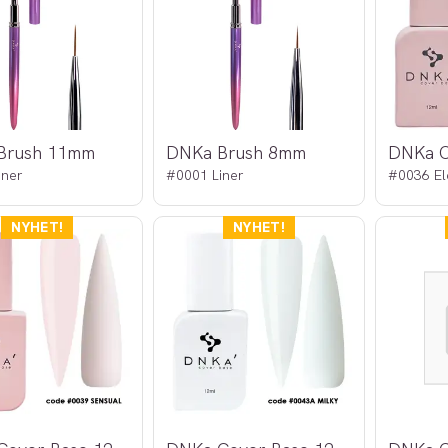
Brush 11mm
DNKa Brush 8mm
iner
#0001 Liner
#0036 El