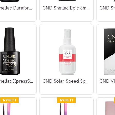
CND Shellac Duraforce Top Coat
CND Shellac Epic Smoothing Base 12,5ml
CND Shellac Xpress5 Top Coat
CND Solar Speed Spray 118ml