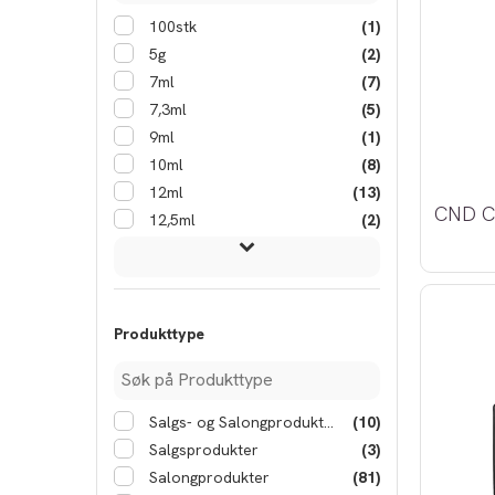
100stk
(1)
5g
(2)
7ml
(7)
7,3ml
(5)
9ml
(1)
10ml
(8)
12ml
(13)
12,5ml
(2)
Produkttype
Salgs- og Salongprodukter
(10)
Salgsprodukter
(3)
Salongprodukter
(81)