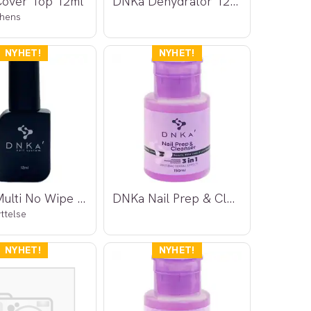
over Top 12ml
DNKa Dehydrator 12ml
thens
DNKa Multi No Wipe Top 12ml
DNKa Nail Prep & Cleanser 3 i 1, 150ml
ttelse