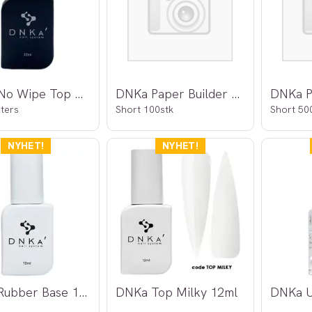
DNKa No Wipe Top Coat 12ml
DNKa Paper Builder Nail Forms
lters
Short 100stk
Short 50
DNKa Rubber Base 12ml
DNKa Top Milky 12ml
DNKa U