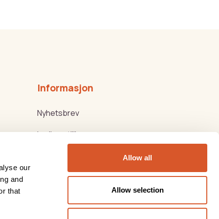
Informasjon
Nyhetsbrev
Ledige stillinger
Kjøps-/Leveringsbetingelser
Allow all
alyse our
Beauty Products
ing and
Allow selection
r that
Thorsen Biovital