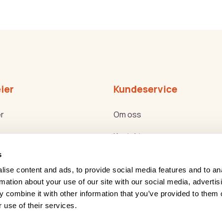
ier
Kundeservice
r
Om oss
Kontakt oss
s
ker
Bli forhandler
ise content and ads, to provide social media features and to an
g Helse Akademiet
Reklamasjon og retur
rmation about your use of our site with our social media, advertis
 combine it with other information that you’ve provided to them o
g nyttemøter
Service
 use of their services.