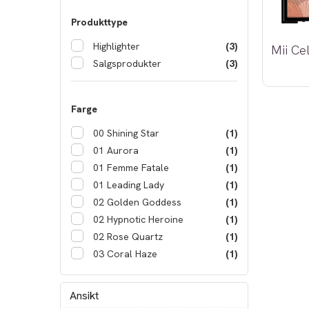
Produkttype
Highlighter
(3)
Salgsprodukter
(3)
Farge
00 Shining Star
(1)
01 Aurora
(1)
01 Femme Fatale
(1)
01 Leading Lady
(1)
02 Golden Goddess
(1)
02 Hypnotic Heroine
(1)
02 Rose Quartz
(1)
03 Coral Haze
(1)
Ansikt