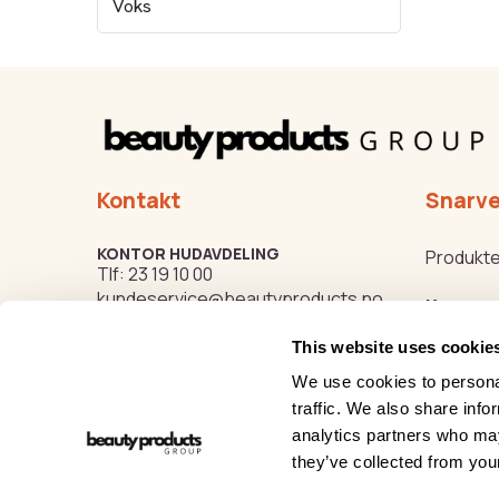
Voks
Kontakt
Snarve
KONTOR HUDAVDELING
Produkte
Tlf:
23 19 10 00
kundeservice@beautyproducts.no
Kurs
This website uses cookie
Varemer
KONTOR FOTAVDELING
Tlf:
64 97 40 60
We use cookies to personal
post@biovital.no
Beauty o
traffic. We also share info
analytics partners who may
Org: 967110167
Hygge- o
they’ve collected from your
Lørenveien 37, 0585 Oslo