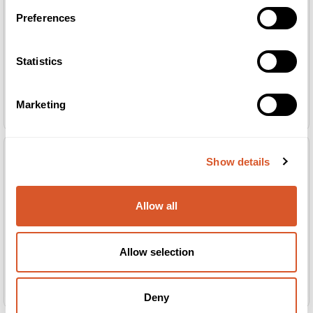
Preferences
Statistics
Marketing
*Nouveau Lashes Volume Angle Tweezers
*Pasientkort fot 100stk
Show details
Allow all
Allow selection
*Pasientkort hud 100stk
*Pool Balje
Deny