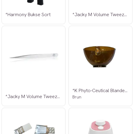
*Harmony Bukse Sort
*Jacky M Volume Tweezer Angled
*K Phyto-Ceutical Blandebolle L Ø:13cm
*Jacky M Volume Tweezer Pointed
Brun