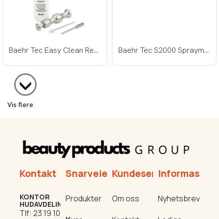
Baehr Tec Easy Clean Rensesett
Baehr Tec S2000 Spraymaskin
Vis flere
Kontakt
Snarveier
Kundeservice
Informasjon
KONTOR
Produkter
Om oss
Nyhetsbrev
HUDAVDELING
Tlf:
23 19 10