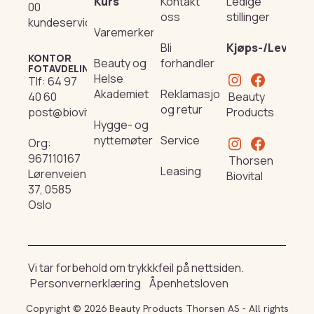
Kurs
Kontakt
Ledige
00
oss
stillinger
kundeservice@beautyproducts.no
Varemerker
Bli
Kjøps-/Leverin
KONTOR
Beauty og
forhandler
FOTAVDELING
Helse
Tlf:
64 97
Akademiet
Reklamasjon
Beauty
40 60
og retur
Products
post@biovital.no
Hygge- og
nyttemøter
Service
Org:
967110167
Thorsen
Leasing
Lørenveien
Biovital
37, 0585
Oslo
Vi tar forbehold om trykkkfeil på nettsiden.
Personvernerklæring
Åpenhetsloven
Copyright © 2026 Beauty Products Thorsen AS - All rights