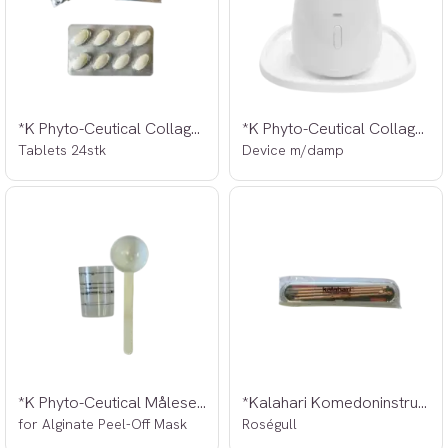
*K Phyto-Ceutical Collagen Activator
*K Phyto-Ceutical Collagen Face Film
Tablets 24stk
Device m/damp
*K Phyto-Ceutical Målesett 20ml
*Kalahari Komedoninstrument
for Alginate Peel-Off Mask
Roségull