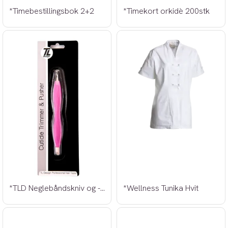
*Timebestillingsbok 2+2
*Timekort orkidè 200stk
*TLD Neglebåndskniv og -skyver
*Wellness Tunika Hvit