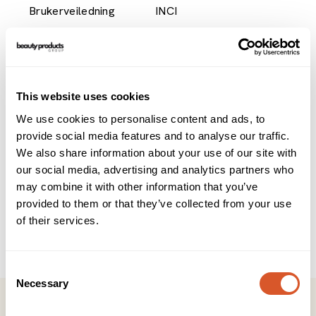
Brukerveiledning
INCI
Dametunika med et feminint snitt. Laget av resirkulert
polyester og økologisk bomull. Trykknapper for åpning i
front.
This website uses cookies
Nybo Workwear tilbyr broderi og trykk av høyeste kvalitet
for å få et personlig preg på arbeidstøyet. Ta kontakt for
We use cookies to personalise content and ads, to
pris!
provide social media features and to analyse our traffic.
We also share information about your use of our site with
- 2 brystlommer og 2 hoftelommer
our social media, advertising and analytics partners who
- Splitt i siden for god passform og bevegelsesfrihet
may combine it with other information that you’ve
- Stretch-rygg med innvendig midjejustering
- Elegant utseende i høykvalitets- og miljøvennlig stoff
provided to them or that they’ve collected from your use
- Tilfredsstiller hygienekravet til vask på 85°C
of their services.
50% økologisk bomull, 50% resirkulert polyester
Consent
Necessary
Selection