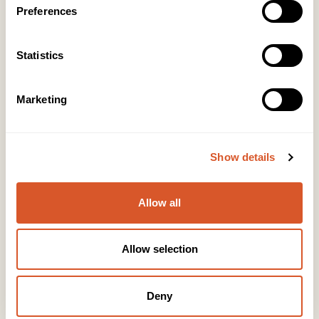
Preferences
Kontakt
Statistics
KONTOR HUDAVDELING
Tlf:
23 19 10 00
Marketing
kundeservice@beautyproducts.no
KONTOR FOTAVDELING
Tlf:
64 97 40 60
Show details
post@biovital.no
Org: 967110167
Allow all
Lørenveien 37, 0585 Oslo
Allow selection
Snarveier
Produkter
Deny