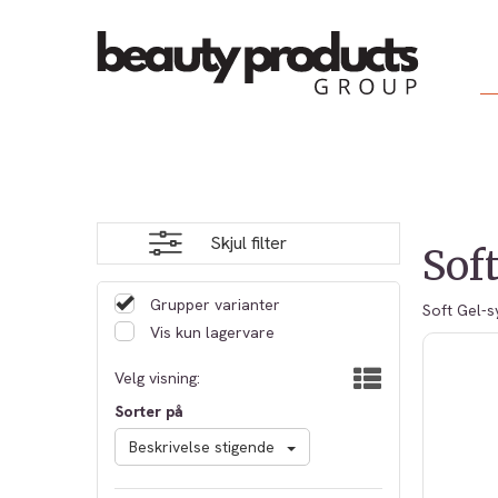
Skjul filter
Sof
Grupper varianter
Soft Gel-s
Vis kun lagervare
Velg visning:
Sorter på
Beskrivelse stigende