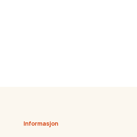
Informasjon