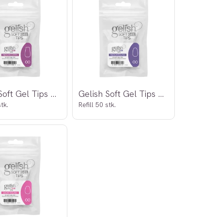
Gelish Soft Gel Tips Medium Coffin
Gelish Soft Gel Tips Medium Round
stk.
Refill 50 stk.