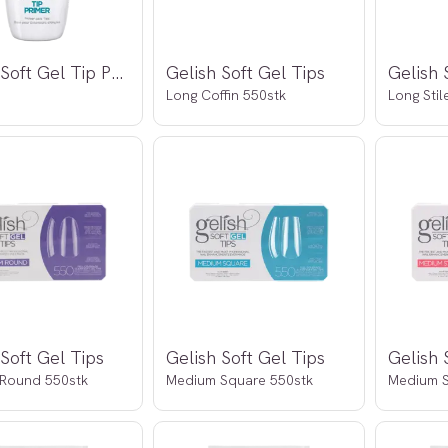
Gelish Soft Gel Tip Primer 15ml
Gelish Soft Gel Tips
Gelish 
Long Coffin 550stk
Long Stil
 Soft Gel Tips
Gelish Soft Gel Tips
Gelish 
Round 550stk
Medium Square 550stk
Medium S