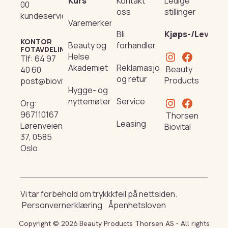
Kurs
Kontakt
Ledige
00
oss
stillinger
kundeservice@beautyproducts.no
Varemerker
Bli
Kjøps-/Leverin
KONTOR
Beauty og
forhandler
FOTAVDELING
Helse
Tlf:
64 97
Akademiet
Reklamasjon
Beauty
40 60
og retur
Products
post@biovital.no
Hygge- og
nyttemøter
Service
Org:
967110167
Thorsen
Leasing
Lørenveien
Biovital
37, 0585
Oslo
Vi tar forbehold om trykkkfeil på nettsiden.
Personvernerklæring
Åpenhetsloven
Copyright © 2026 Beauty Products Thorsen AS - All rights