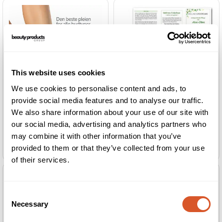
This website uses cookies
We use cookies to personalise content and ads, to
provide social media features and to analyse our traffic.
We also share information about your use of our site with
our social media, advertising and analytics partners who
Camillen Aloe-Olive Brosjyre
may combine it with other information that you’ve
Callusan Plakat A1
Norsk
provided to them or that they’ve collected from your use
of their services.
Consent
Necessary
Selection