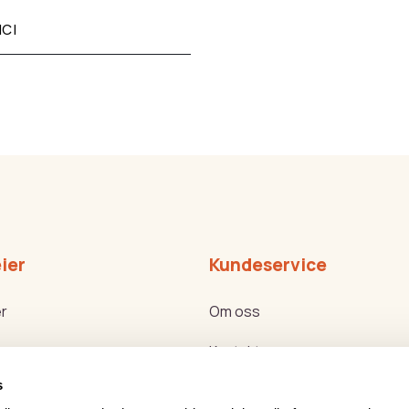
NCI
ier
Kundeservice
r
Om oss
Kontakt oss
s
ker
Bli forhandler