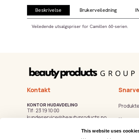
Beskrivelse
Brukerveiledning
I
Veiledende utsalgspriser for Camillen 60-serien.
Kontakt
Snarve
KONTOR HUDAVDELING
Produkte
Tlf:
23 19 10 00
kundeservice@beautyproducts.no
Kurs
This website uses cookie
Varemer
KONTOR FOTAVDELING
Tlf:
64 97 40 60