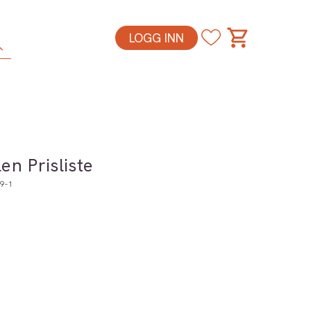
LOGG INN
en Prisliste
9-1