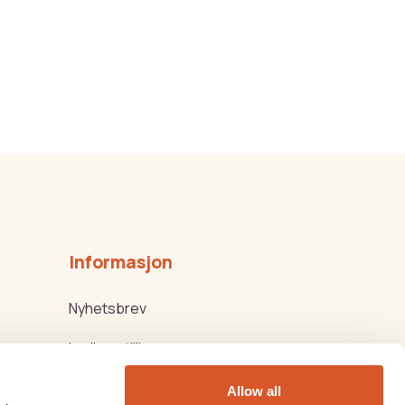
Informasjon
Nyhetsbrev
Ledige stillinger
Kjøps-/Leveringsbetingelser
Allow all