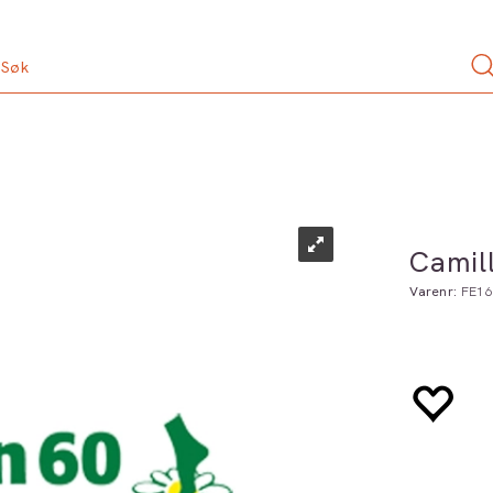
Camill
Varenr:
FE16