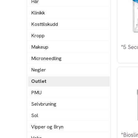
Hår
Klinikk
Kosttilskudd
Kropp
Makeup
Microneedling
Negler
Outlet
PMU
Selvbruning
Sol
Vipper og Bryn