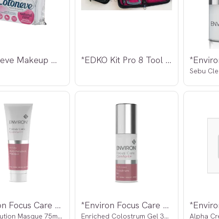
*Cotoneve Makeup Wipes
*EDKO Kit Pro 8 Tool BLACK
*Environ Focus Care Comfort+ Purifying
*Environ Focus Care Comfort+ Vita-
Anti Pollution Masque 75ml OUTLET
Enriched Colostrum Gel 30ml OUTLET
Alpha Cr