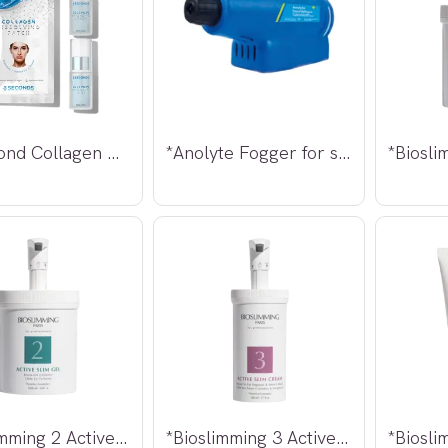
*5 Second Collagen Dissolving Set
*Anolyte Fogger for større rom
*Bioslimming 2 Active Slim Gel 1000ml
*Bioslimming 3 Active Slim Cream 500ml