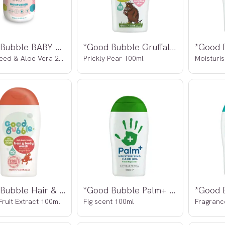
*Good Bubble BABY Moisturiser
*Good Bubble Gruffalo Bubble Bath
Cottonseed & Aloe Vera 250ml
Prickly Pear 100ml
Moisturi
*Good Bubble Hair & Body Wash
*Good Bubble Palm+ Moisturising Hand Gel
ruit Extract 100ml
Fig scent 100ml
Fragranc