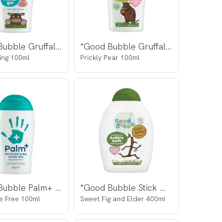
*Good Bubble Gruffalo Hand Gel + Antibac
*Good Bubble Gruffalo Moisturiser
sing 100ml
Prickly Pear 100ml
*Good Bubble Palm+ Moisturising Hand Gel
*Good Bubble Stick Man Bubble Bath
e Free 100ml
Sweet Fig and Elder 400ml