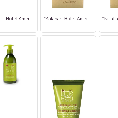
*Kalahari Hotel Amenities Barbersett
*Kalahari Hotel Amenities Dusjhette