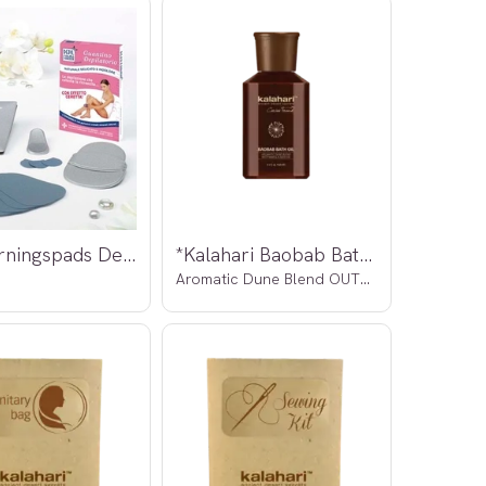
*Hårfjerningspads Depilfarma
*Kalahari Baobab Bath Oil 160ml
Aromatic Dune Blend OUTLET