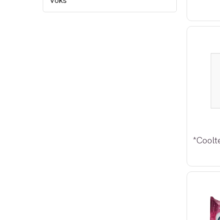
Voks
*Coolt