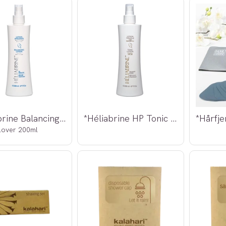
*Héliabrine Balancing Lotion
*Héliabrine HP Tonic Lotion 200ml
lover 200ml