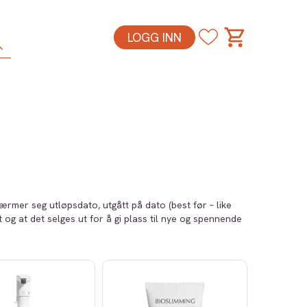
LOGG INN
ærmer seg utløpsdato, utgått på dato (best før – like
og at det selges ut for å gi plass til nye og spennende