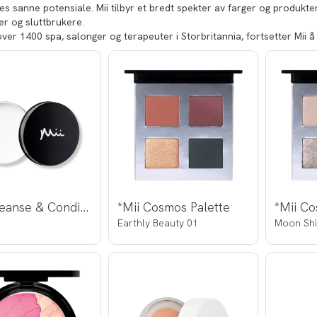
s sanne potensiale. Mii tilbyr et bredt spekter av farger og produkte
r og sluttbrukere.
over 1400 spa, salonger og terapeuter i Storbritannia, fortsetter Mii å 
*Mii Cleanse & Condition Brush Balm
*Mii Cosmos Palette
*Mii Co
Earthly Beauty 01
Moon Sh