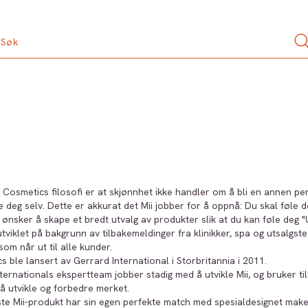
ii Cosmetics filosofi er at skjønnhet ikke handler om å bli en annen p
 deg selv. Dette er akkurat det Mii jobber for å oppnå: Du skal føle 
 ønsker å skape et bredt utvalg av produkter slik at du kan føle 
utviklet på bakgrunn av tilbakemeldinger fra klinikker, spa og utsalgste
som når ut til alle kunder.
cs ble lansert av Gerrard International i Storbritannia i 2011.
ternationals ekspertteam jobber stadig med å utvikle Mii, og bruker 
 å utvikle og forbedre merket.
te Mii-produkt har sin egen perfekte match med spesialdesignet make