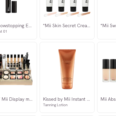
*Mii Showstopping Eyeliner
*Mii Skin Secret Cream Tint SPF25
t 01
Best of Mii Display m/testere
Kissed by Mii Instant Shimmer Temporary
Mii Abs
Tanning Lotion