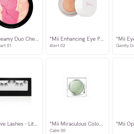
*Mii Dreamy Duo Cheek Colour
*Mii Enhancing Eye Prep
art 01
Alert 02
Gently D
*Mii Love Lashes - Little Lifts
*Mii Miraculous Colour Corrector
Calm 00