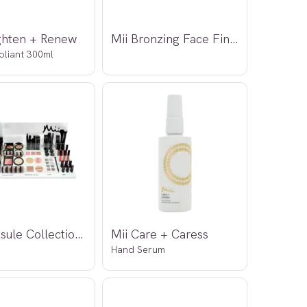
ighten + Renew
Mii Bronzing Face Finish
oliant 300ml
Mii Capsule Collection Display u/testere
Mii Care + Caress
Hand Serum