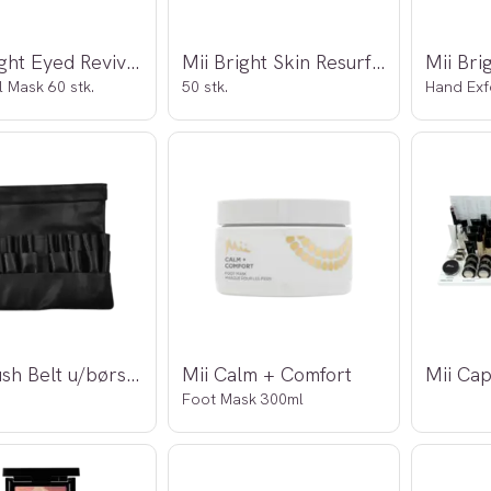
Mii Bright Eyed Revive + Refresh
Mii Bright Skin Resurfacing Pads
Mii Br
 Mask 60 stk.
50 stk.
Hand Exf
Mii Brush Belt u/børster
Mii Calm + Comfort
Foot Mask 300ml