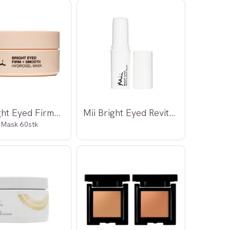
Mii Bright Eyed Firm+ Smooth
Mii Bright Eyed Revitalising Balm
 Mask 60stk