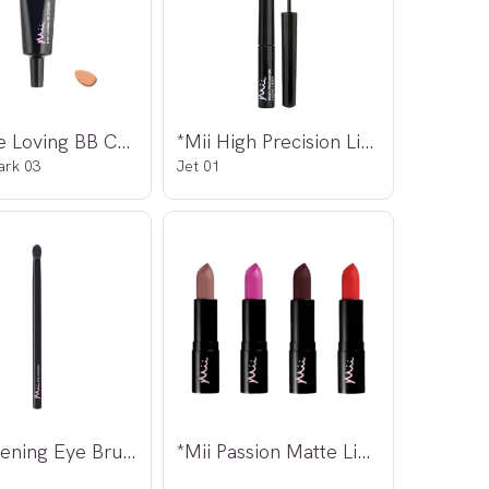
*Mii Eye Loving BB Cream
*Mii High Precision Liquid Liner
ark 03
Jet 01
*Mii Opening Eye Brush
*Mii Passion Matte Lip Lover