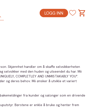
LOGG INN
erson. Skjønnhet handler om å skaffe selvsikkerheten
deg selvsikker med den huden og utseendet du har. Mii
deg "UNIQUELY, COMPLETLEY AND UNMISTAKABLY YOU".
der og deres behov. Mii ønsker å utvikle et variert
tilbakemeldinger fra kunder og salonger som en drivende
uputstyr. Børstene er enkle å bruke og henter frem