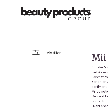
Vis filter
Mii
Britiske M
ved å være
Cosmetics
Serien er 
sortiment 
Mii cometi
Gerrard In
faktor for
Hvert enes