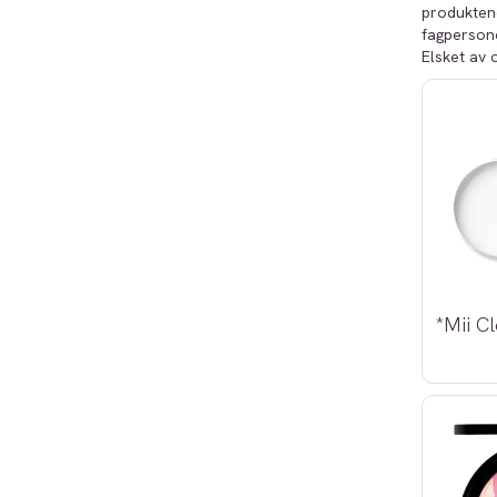
produktene
fagpersone
Elsket av 