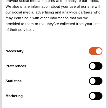
provide social media features and to analyse our traffic.
Beskrivelse
Teknisk info
We also share information about your use of our site with
Brukerveiledning
INCI
our social media, advertising and analytics partners who
may combine it with other information that you’ve
provided to them or that they’ve collected from your use
Ardell Nail Addict er kunstige negler designet av
profesjonelle. Neglene har lang holdbarhet og er ferdig
of their services.
malte og dekorerte. Basen på neglene er avsmalnende, som
gjør at de kan ligge nær neglebåndene for en naturlig look.
Den lave vekten sørger for komfortabel bruk.
Consent
Necessary
Selection
Alternativer
Preferences
Statistics
Marketing