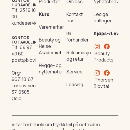
KONTOR
Produkter
Om oss
Nyhetsbrev
HUDAVDELING
Tlf:
23 19 10
Kurs
Kontakt
Ledige
00
oss
stillinger
kundeservice@beautyproducts.no
Varemerker
Bli
Kjøps-/Leverin
KONTOR
Beauty og
forhandler
FOTAVDELING
Helse
Tlf:
64 97
Akademiet
Reklamasjon
Beauty
40 60
og retur
Products
post@biovital.no
Hygge- og
nyttemøter
Service
Org:
967110167
Thorsen
Leasing
Lørenveien
Biovital
37, 0585
Oslo
Vi tar forbehold om trykkkfeil på nettsiden.