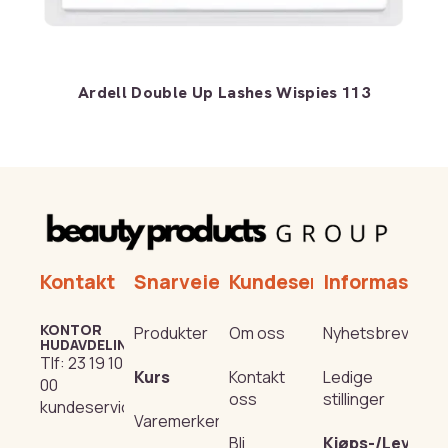
Ardell Double Up Lashes Wispies 113
Kontakt
Snarveier
Kundeservice
Informasjon
KONTOR
Produkter
Om oss
Nyhetsbrev
HUDAVDELING
Tlf:
23 19 10
Kurs
Kontakt
Ledige
00
oss
stillinger
kundeservice@beautyproducts.no
Varemerker
Bli
Kjøps-/Leverin