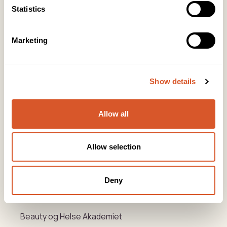
Tlf:
23 19 10 00
Statistics
kundeservice@beautyproducts.no
KONTOR FOTAVDELING
Marketing
Tlf:
64 97 40 60
post@biovital.no
Show details
Org: 967110167
Lørenveien 37, 0585 Oslo
Allow all
Snarveier
Allow selection
Produkter
Kurs
Deny
Varemerker
Beauty og Helse Akademiet