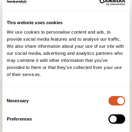
Dokumenter
Brukerveiledning
INCI
Enkel og presis påføring av aktivator. Gjør at spangelimet
This website uses cookies
tørker fortere.
We use cookies to personalise content and ads, to
Fordeler:
provide social media features and to analyse our traffic.
Lett å påføre
We also share information about your use of our site with
Økonomisk i bruk
our social media, advertising and analytics partners who
Gir en nøyaktig påføring på neglen, slik at ikke produktet
may combine it with other information that you’ve
kommer på huden
Tørker umiddelbart.
provided to them or that they’ve collected from your use
of their services.
Consent
Necessary
Selection
Kontakt
Preferences
KONTOR HUDAVDELING