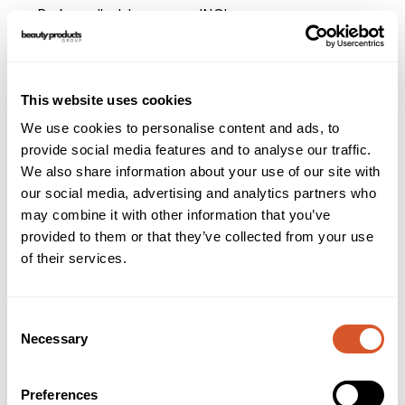
Brukerveiledning
INCI
T-Speed er ideelle ikke bare for behandling av mykotiske
negler, men også for filing av kunstig neglematerialer som
akryl og gele. Deres spesielle kutt og glatte tupp gjør dem
This website uses cookies
både raske og trygge.
We use cookies to personalise content and ads, to
provide social media features and to analyse our traffic.
Mykere neglemateriale som gele og myk mykotisk
neglsubstans kan files forsiktig med den middels kuttede T-
We also share information about your use of our site with
Speeden, mens hardere neglemateriale som akryl og
our social media, advertising and analytics partners who
fortykkede negler files lettere med T-Speed Plus.
may combine it with other information that you’ve
provided to them or that they’ve collected from your use
Instrumentene kan rengjøres, desinfiseres og steriliseres
of their services.
med alle standardmetoder, med hensyn til de respektive
produsentenes instruksjoner.
T-Speed-instrumentene er medisinske produkter med CE-
merket emballasje. For din og dine pasienters sikkerhet.
Consent
Necessary
Selection
- Rask på grunn av de effektive SPEED-kuttene
- Trygg på grunn av den glatte tuppen
- Carbid med gullfarget Tinn-belegg.
Preferences