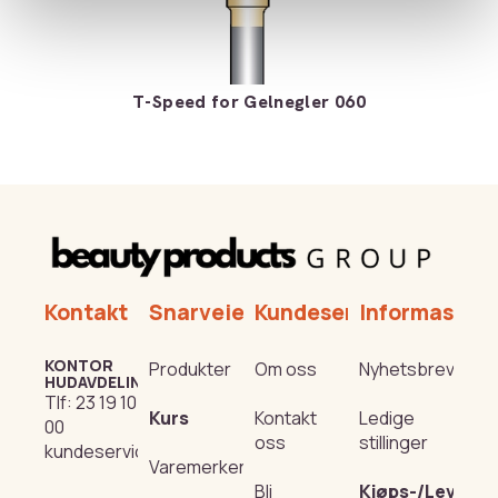
T-Speed for Gelnegler 060
Kontakt
Snarveier
Kundeservice
Informasjon
KONTOR
Produkter
Om oss
Nyhetsbrev
HUDAVDELING
Tlf:
23 19 10
Kurs
Kontakt
Ledige
00
oss
stillinger
kundeservice@beautyproducts.no
Varemerker
Bli
Kjøps-/Leverin