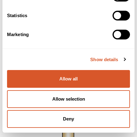
- For sliping på gelenegler og naturnegler.
- Kan bruker til fjerning av gelematerialer på negl.
- Omdreininger ca. 15.000.
Statistics
- CE-merket sikrer kravet for hygiene og sikkerhet.
Alternativer
Marketing
Show details
Allow all
Allow selection
Deny