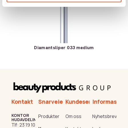
Diamantsliper 033 medium
Kontakt
Snarveier
Kundeservice
Informasjon
KONTOR
Produkter
Om oss
Nyhetsbrev
HUDAVDELING
Tlf:
23 19 10