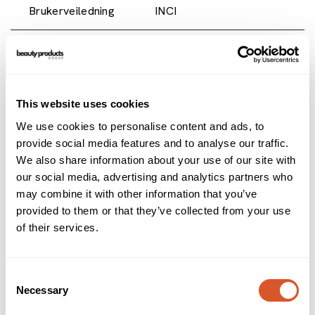
Brukerveiledning
INCI
- Medium korning
- For utjevning av negler og hard hud
- For utjevning av kunstig neglemateriale som gele og akryl
- Ca. 32.000 omdreininger
This website uses cookies
- CE-merket sikrer kravet for hygiene og sikkerhet.
We use cookies to personalise content and ads, to
Alternativer
provide social media features and to analyse our traffic.
We also share information about your use of our site with
our social media, advertising and analytics partners who
may combine it with other information that you’ve
provided to them or that they’ve collected from your use
of their services.
Consent
Necessary
Selection