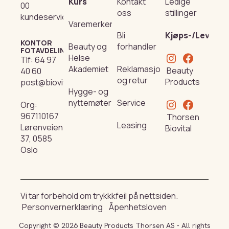
Kurs
Kontakt
Ledige
00
oss
stillinger
kundeservice@beautyproducts.no
Varemerker
Bli
Kjøps-/Leverin
KONTOR
Beauty og
forhandler
FOTAVDELING
Helse
Tlf:
64 97
Akademiet
Reklamasjon
Beauty
40 60
og retur
Products
post@biovital.no
Hygge- og
nyttemøter
Service
Org:
967110167
Thorsen
Leasing
Lørenveien
Biovital
37, 0585
Oslo
Vi tar forbehold om trykkkfeil på nettsiden.
Personvernerklæring
Åpenhetsloven
Copyright © 2026 Beauty Products Thorsen AS - All rights