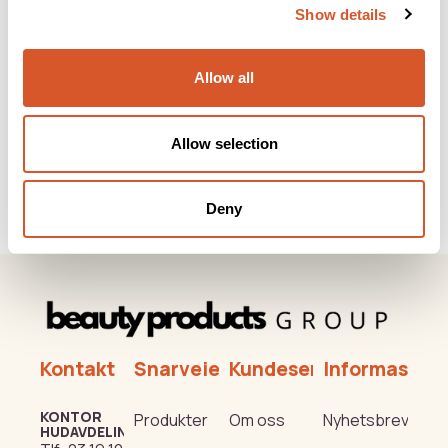
Show details
Allow all
Allow selection
Diamant 016 fin 2stk
Deny
Kontakt
Snarveier
Kundeservice
Informasjon
KONTOR
Produkter
Om oss
Nyhetsbrev
HUDAVDELING