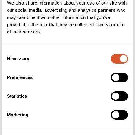
We also share information about your use of our site with
Brukerveiledning
INCI
our social media, advertising and analytics partners who
may combine it with other information that you’ve
- Fin korning (rød ring)
provided to them or that they’ve collected from your use
- For forsiktig behandling av negler og neglebånd
of their services.
- Diabetikervennlig
- Ca. 38.000 omdreininger
- CE-merket sikrer kravet for hygiene og sikkerhet.
Consent
Alternativer
Necessary
Selection
Preferences
Statistics
Marketing