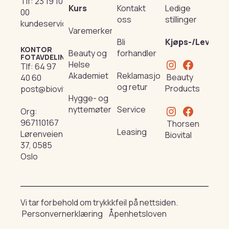
Tlf:
23 19 10
Kurs
Kontakt
Ledige
00
oss
stillinger
kundeservice@beautyproducts.no
Varemerker
Bli
Kjøps-/Leverin
KONTOR
Beauty og
forhandler
FOTAVDELING
Helse
Tlf:
64 97
Akademiet
Reklamasjon
Beauty
40 60
og retur
Products
post@biovital.no
Hygge- og
nyttemøter
Service
Org:
967110167
Thorsen
Leasing
Lørenveien
Biovital
37, 0585
Oslo
Vi tar forbehold om trykkkfeil på nettsiden.
Personvernerklæring
Åpenhetsloven