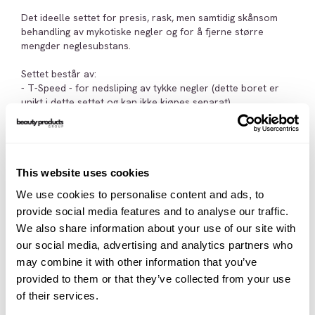
Det ideelle settet for presis, rask, men samtidig skånsom
behandling av mykotiske negler og for å fjerne større
mengder neglesubstans.
Settet består av:
- T-Speed - for nedsliping av tykke negler (dette boret er
unikt i dette settet og kan ikke kjøpes separat)
- 1SXM - for skånsom fjerning av mykos og periungual
hornhud (dette boret er unikt i dette settet og kan ikke
kjøpes separat)
- 429FX - for skånsom behandling av negleoverflaten før
polering (dette boret er unikt i dette settet og kan ikke
This website uses cookies
kjøpes separat)
We use cookies to personalise content and ads, to
- FC145 Diamantsliper 055 medium m/glatt topp - for
provide social media features and to analyse our traffic.
utjevning av negler og hard hud
We also share information about your use of our site with
- FC146 Diamantsliper 055 fin m/glatt topp - for forsiktig
behandling av negler og neglebånd
our social media, advertising and analytics partners who
- FC215 Carbid dobbeltkutt 031 medium - for definert
may combine it with other information that you’ve
konturering av f.eks. soppnegler
provided to them or that they’ve collected from your use
- FC260 Carbid kutter GQSR 040 - for behandling av veldig
of their services.
tykke negler og silikonortoser
- FC591 Ony-Clean 012 lang - for skånsom fjerning av