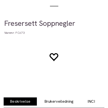
Fresersett Soppnegler
Varenr:
FC673
Beskrivelse
Brukerveiledning
INCI