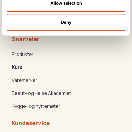
post@biovital.no
Allow selection
Org: 967110167
Lørenveien 37, 0585 Oslo
Deny
Snarveier
Produkter
Kurs
Varemerker
Beauty og Helse Akademiet
Hygge- og nyttemøter
Kundeservice