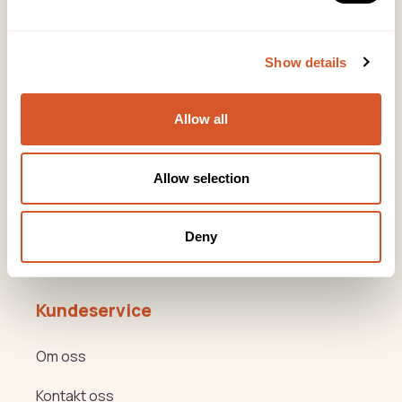
Lørenveien 37, 0585 Oslo
Snarveier
Show details
Produkter
Allow all
Kurs
Varemerker
Allow selection
Beauty og Helse Akademiet
Deny
Hygge- og nyttemøter
Kundeservice
Om oss
Kontakt oss