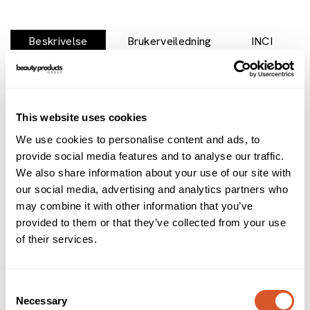
Beskrivelse
Brukerveiledning
INCI
Et beroligende fotbad som renser, frisker opp, stimulerer
og tar vare på slitne, verkende føtter.
Camillen Foot Bath deodoriserer, desinfiserer og
This website uses cookies
palmitinsyre, ekstrahert fra kokosnøtt, gjør huden jevn og
smidig. Det ideelle grunnlaget før fotbehandling.
We use cookies to personalise content and ads, to
provide social media features and to analyse our traffic.
Alternativer
We also share information about your use of our site with
our social media, advertising and analytics partners who
may combine it with other information that you’ve
provided to them or that they’ve collected from your use
of their services.
Consent
Necessary
Selection