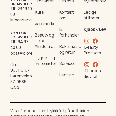
Produkter
Om oss
Nyhetsbrev
HUDAVDELING
Tlf:
23 19 10
Kurs
Kontakt
Ledige
00
oss
stillinger
kundeservice@beautyproducts.no
Varemerker
Bli
Kjøps-/Leverin
KONTOR
Beauty og
forhandler
FOTAVDELING
Helse
Tlf:
64 97
Akademiet
Reklamasjon
Beauty
40 60
og retur
Products
post@biovital.no
Hygge- og
nyttemøter
Service
Org:
967110167
Thorsen
Leasing
Lørenveien
Biovital
37, 0585
Oslo
Vi tar forbehold om trykkkfeil på nettsiden.